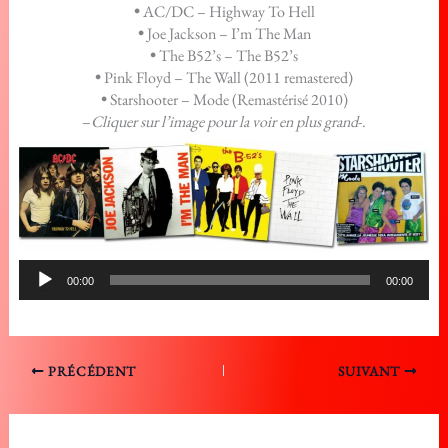
•
AC/DC – Highway To Hell
•
Joe Jackson – I’m The Man
•
The B52’s – The B52’s
•
Pink Floyd – The Wall (2011 remastered)
•
Starshooter – Mode (Remastérisé 2010)
–
Cliquer sur l’image pour la voir en plus grand
-.
Lecteur
00:00
00:00
audio
PRÉCÉDENT
SUIVANT