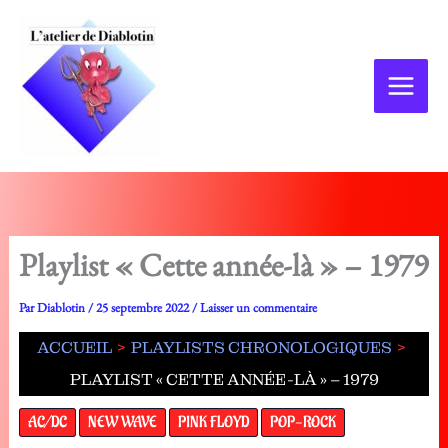
Aller
au
contenu
Playlist « Cette année-là » – 1979
Par
Diablotin
/
25 septembre 2022
/
Laisser un commentaire
ACCUEIL
PLAYLISTS CHRONOLOGIQUES
PLAYLIST « CETTE ANNÉE-LÀ » – 1979
AC/DC
NEW WAVE
PINK FLOYD
POP-ROCK