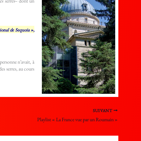
es serres
– dont un
ional de Sequoia »,
 personne n’avait, à
 des serres, au cours
SUIVANT
Playlist « La France vue par un Roumain »