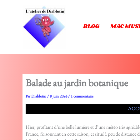
Aller
au
contenu
BLOG
MAC MUS
Balade au jardin botanique
Par
Diablotin
/
8 juin 2026
/
1 commentaire
ACC
Hier, profitant d’une belle lumière et d’une météo très agréab
France, foisonnant en cette saison, et situé à peu de distance