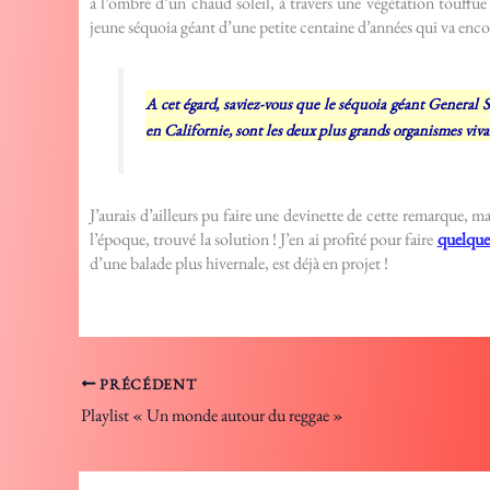
à l’ombre d’un chaud soleil, à travers une végétation touffue 
jeune séquoia géant d’une petite centaine d’années qui va enco
A cet égard, saviez-vous que le séquoia géant General 
en Californie, sont les deux plus grands organismes viva
J’aurais d’ailleurs pu faire une devinette de cette remarque, ma
l’époque, trouvé la solution ! J’en ai profité pour faire
quelque
d’une balade plus hivernale, est déjà en projet !
PRÉCÉDENT
Playlist « Un monde autour du reggae »