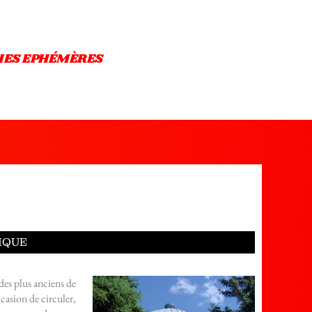
IES EPHÉMÈRES
IQUE
 des plus anciens de
ccasion de circuler,