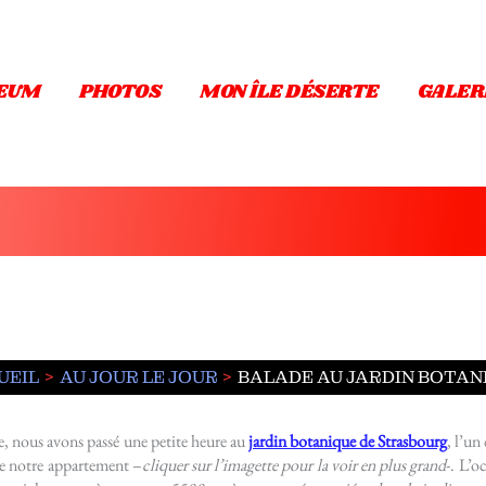
EUM
PHOTOS
MON ÎLE DÉSERTE
GALER
UEIL
AU JOUR LE JOUR
BALADE AU JARDIN BOTAN
le, nous avons passé une petite heure au
jardin botanique de Strasbourg
, l’un
 de notre appartement –
cliquer sur l’imagette pour la voir en plus grand
-. L’o