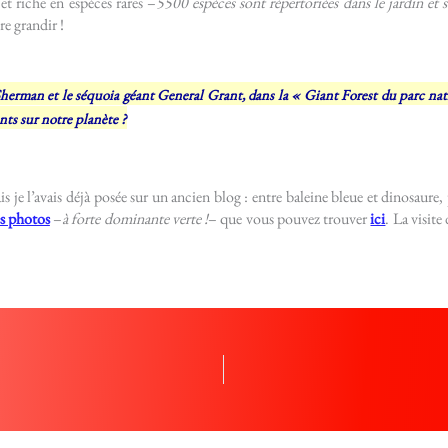
et riche en espèces rares –
5500 espèces sont répertoriées dans le jardin et s
re grandir !
Sherman et le séquoia géant General Grant, dans la « Giant Forest du parc nat
nts sur notre planète ?
is je l’avais déjà posée sur un ancien blog : entre baleine bleue et dinosaure,
s photos
–
à forte dominante verte !
– que vous pouvez trouver
ici
. La visite