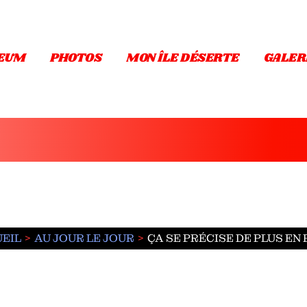
EUM
PHOTOS
MON ÎLE DÉSERTE
GALER
EIL
AU JOUR LE JOUR
ÇA SE PRÉCISE DE PLUS EN P