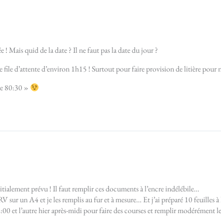
 Mais quid de la date ? Il ne faut pas la date du jour ?
 file d’attente d’environ 1h15 ! Surtout pour faire provision de litière pou
que 80:30 »
itialement prévu ! Il faut remplir ces documents à l’encre indélébile…
 sur un A4 et je les remplis au fur et à mesure… Et j’ai préparé 10 feuilles à l
:00 et l’autre hier après-midi pour faire des courses et remplir modérément le