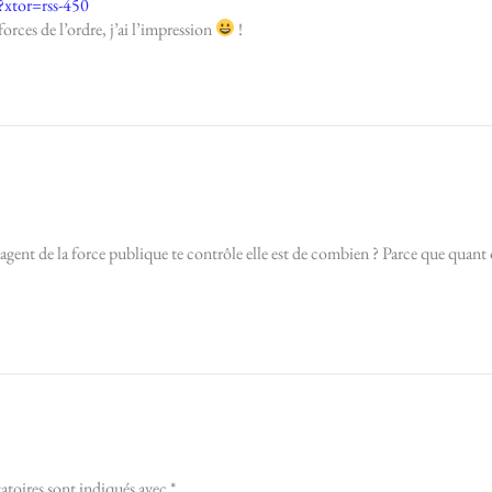
?xtor=rss-450
forces de l’ordre, j’ai l’impression
!
gent de la force publique te contrôle elle est de combien ? Parce que quant on
atoires sont indiqués avec
*