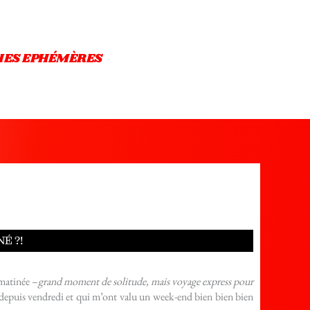
IES EPHÉMÈRES
É ?!
 matinée –
grand moment de solitude, mais voyage express pour
 depuis vendredi et qui m’ont valu un week-end bien bien bien