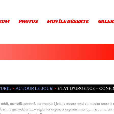
EUM
PHOTOS
MON ÎLE DÉSERTE
GALER
UEIL
AU JOUR LE JOUR
ETAT D’URGENCE – CONFIN
midi, me voilà confiné, ou presque ! Je suis encore passé au bureau toute la
de route quasi-déserte…
– régler les urgences urgentissimes qui s’accumulent