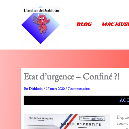
Aller
au
contenu
BLOG
MAC MUS
Etat d’urgence – Confiné ?!
Par
Diablotin
/
17 mars 2020
/
7 commentaires
ACC
Depuis 
cause 