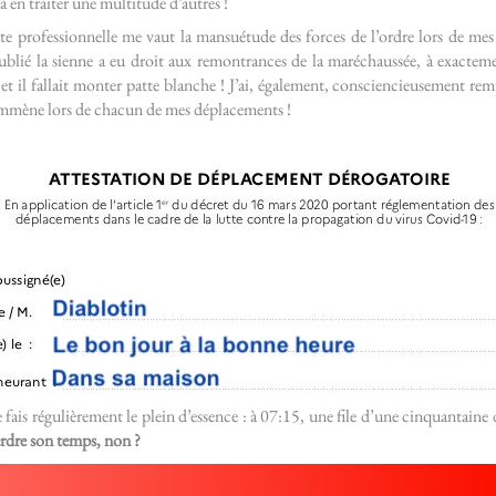
à en traiter une multitude d’autres !
te professionnelle me vaut la mansuétude des forces de l’ordre lors de mes
ublié la sienne a eu droit aux remontrances de la maréchaussée, à exactement
 et il fallait monter patte blanche ! J’ai, également, consciencieusement re
emmène lors de chacun de mes déplacements !
 fais régulièrement le plein d’essence : à 07:15, une file d’une cinquantaine
erdre son temps, non ?