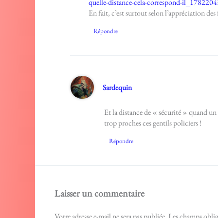
quelle-distance-cela-correspond-il_1782204
En fait, c’est surtout selon l’appréciation des 
Répondre
Sardequin
Et la distance de « sécurité » quand un a
trop proches ces gentils policiers !
Répondre
Laisser un commentaire
Votre adresse e-mail ne sera pas publiée.
Les champs oblig