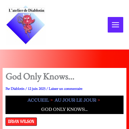
Aller
au
contenu
God Only Knows…
Par
Diablotin
/
12 juin 2025
/
Laisser un commentaire
ACCUEIL
AU JOUR LE JOUR
GOD ONLY KNOWS…
BRIAN WILSON