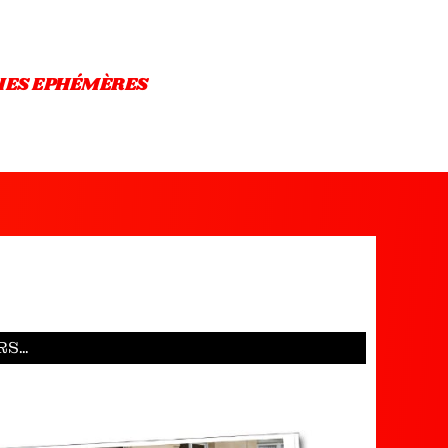
IES EPHÉMÈRES
RS…