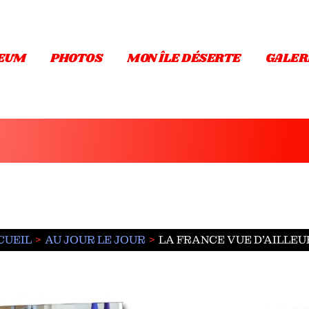
EUM
PHOTOS
MON ÎLE DÉSERTE
GALER
CUEIL
AU JOUR LE JOUR
LA FRANCE VUE D’AILLEU