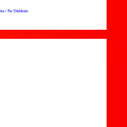
ise
/ Par
Diablotin