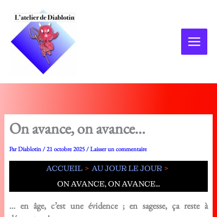
Aller
au
contenu
On avance, on avance…
Par
Diablotin
/
21 octobre 2025
/
Laisser un commentaire
ACCUEIL
AU JOUR LE JOUR
ON AVANCE, ON AVANCE…
… en âge, c’est une évidence ; en sagesse, ça reste à