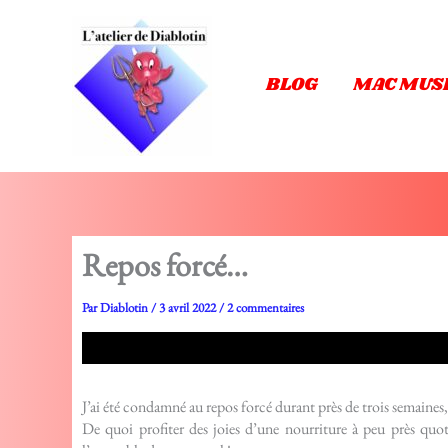
Aller
au
contenu
BLOG
MAC MUS
Repos forcé…
Par
Diablotin
/
3 avril 2022
/
2 commentaires
J’ai été condamné au repos forcé durant près de trois semaines,
De quoi profiter des joies d’une nourriture à peu près quo