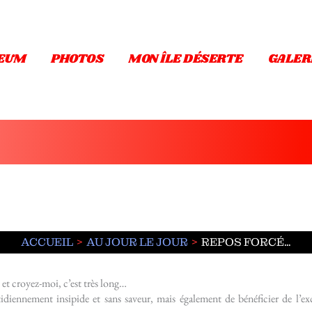
EUM
PHOTOS
MON ÎLE DÉSERTE
GALER
ACCUEIL
AU JOUR LE JOUR
REPOS FORCÉ…
 et croyez-moi, c’est très long…
tidiennement insipide et sans saveur, mais également de bénéficier de l