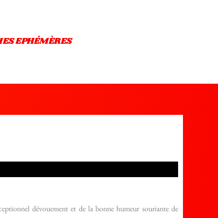
IES EPHÉMÈRES
’exceptionnel dévouement et de la bonne humeur souriante de