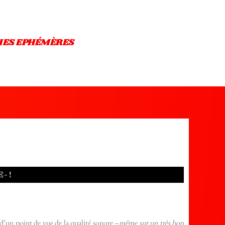
IES EPHÉMÈRES
- !
d’un point de vue de la qualité sonore –
même sur un très bon