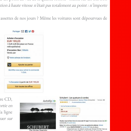
ation à haute vitesse n’était pas totalement au point : n’importe
cassettes de nos jours ? Même les voitures sont dépourvues de
tre CD,
ortie en
la ligne
uer sur