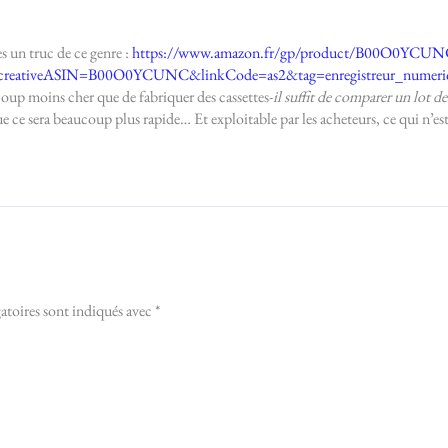
es un truc de ce genre :
https://www.amazon.fr/gp/product/B00O0YCUNC/
reativeASIN=B00O0YCUNC&linkCode=as2&tag=enregistreur_numeri
oup moins cher que de fabriquer des cassettes-
il suffit de comparer un lot d
e ce sera beaucoup plus rapide… Et exploitable par les acheteurs, ce qui n’est 
atoires sont indiqués avec
*