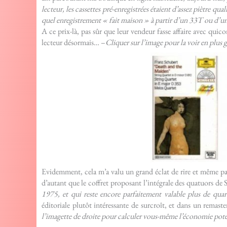
lecteur, les cassettes pré-enregistrées étaient d’assez piètre q
quel enregistrement « fait maison » à partir d’un 33T ou d’un
A ce prix-là, pas sûr que leur vendeur fasse affaire avec qu
lecteur désormais… –
Cliquer sur l’image pour la voir en plus 
Evidemment, cela m’a valu un grand éclat de rire et même pa
d’autant que le coffret proposant l’intégrale des quatuors d
1975, et qui reste encore parfaitement valable plus de quar
éditoriale plutôt intéressante de surcroît, et dans un remast
l’imagette de droite pour calculer vous-même l’économie poten