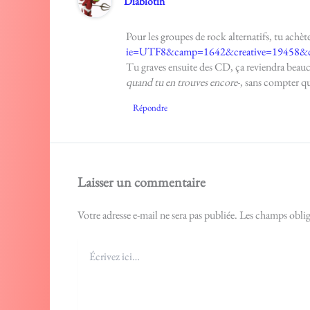
Diablotin
Pour les groupes de rock alternatifs, tu achèt
ie=UTF8&camp=1642&creative=19458&c
Tu graves ensuite des CD, ça reviendra beauc
quand tu en trouves encore
-, sans compter qu
Répondre
Laisser un commentaire
Votre adresse e-mail ne sera pas publiée.
Les champs oblig
Écrivez
ici…