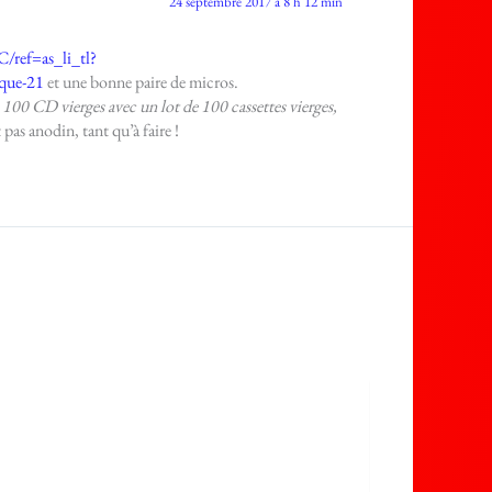
24 septembre 2017 à 8 h 12 min
ref=as_li_tl?
que-21
et une bonne paire de micros.
e 100 CD vierges avec un lot de 100 cassettes vierges,
pas anodin, tant qu’à faire !