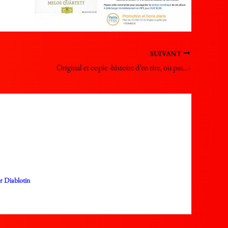
SUIVANT
Original et copie -histoire d’en rire, ou pas…-
ar
Diablotin