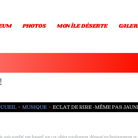
EUM
PHOTOS
MON ÎLE DÉSERTE
GALER
!
CUEIL
MUSIQUE
ECLAT DE RIRE -MÊME PAS JAUNE
je suis tombé par hasard sur cet objet totalement dépassé techniquement et 