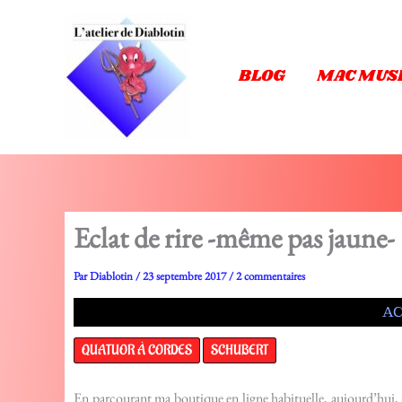
Aller
au
contenu
BLOG
MAC MUS
Eclat de rire -même pas jaune- 
Par
Diablotin
/
23 septembre 2017
/
2 commentaires
AC
QUATUOR À CORDES
SCHUBERT
En parcourant ma boutique en ligne habituelle, aujourd’hui, 