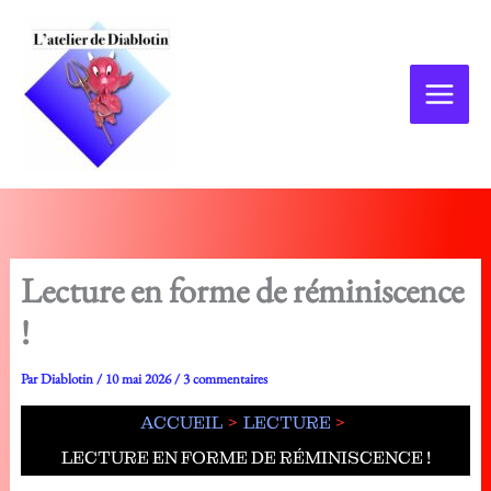
Aller
au
contenu
Lecture en forme de réminiscence
!
Par
Diablotin
/
10 mai 2026
/
3 commentaires
ACCUEIL
LECTURE
LECTURE EN FORME DE RÉMINISCENCE !