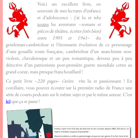
Voici un excellent livre, en
souvenir de mes lectures d’enfance
et d’adolescence : j’ai lu et relu
toutes
les aventures –
romans et
pièces de théâtre, écrites (très bien)
entre 1905 et 1941
– du
gentleman-cambrioleur et l’étonnante évolution de ce personnage
d’une gouaille toute française, cambrioleur d’un anarchisme non-
violent, chevaleresque et un peu romantique, devenu peu à peu
détective d’un patriotisme post-première guerre mondiale certes au
grand coeur, mais presque franchouillard !
Ce petit livre –
220 pages
– s’avère vite lu et passionnant ! En
corollaire, vous pouvez écouter sur la première radio de France une
série de courts podcasts sur le même sujet et par le même auteur. C’est
ici
que ça se passe !