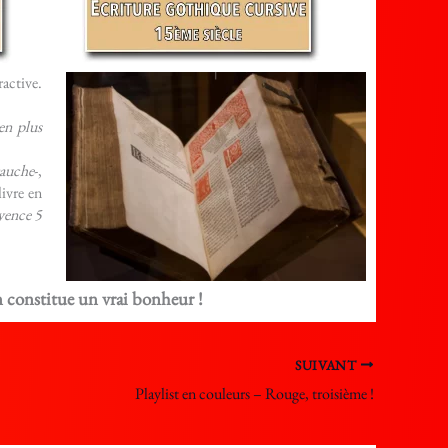
active.
 en plus
gauche
-,
ivre en
yence 5
on constitue un vrai bonheur !
SUIVANT
Playlist en couleurs – Rouge, troisième !