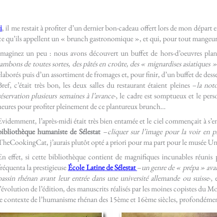
i
, il me restait à profiter d’un dernier bon-cadeau offert lors de mon départ e
s ce qu’ils appellent un « brunch gastronomique », et qui, pour tout mangeur
Imaginez un peu : nous avons découvert un buffet de hors-d’oeuvres pla
jambons de toutes sortes, des pâtés en croûte, des « mignardises asiatiques 
élaborés puis d’un assortiment de fromages et, pour finir, d’un buffet de desse
Bref, c’était très bon, les deux salles du restaurant étaient pleines –
la not
réservation plusieurs semaines à l’avance
-, le cadre est somptueux et le per
heures pour profiter pleinement de ce plantureux brunch…
Evidemment, l’après-midi était très bien entamée et le ciel commençait à s’
bibliothèque humaniste de Sélestat
–
cliquer sur l’image pour la voir en p
TheCookingCat, j’aurais plutôt opté a priori pour ma part pour le musée Unter
En effet, si cette bibliothèque contient de magnifiques incunables réunis
fréquenta la prestigieuse
École Latine de Sélestat
–
un genre de « prépa » ava
bassin rhénan avant leur entrée dans une université allemande ou suisse
-,
l’évolution de l’édition, des manuscrits réalisés par les moines copistes du
le contexte de l’humanisme rhénan des 15ème et 16ème siècles, profondéme