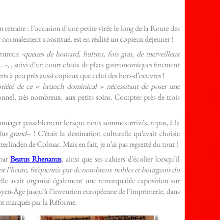
n retraite : l’occasion d’une petite virée le long de la Route des
 normalement constitué, est en réalité un copieux déjeuner !
ntureux
-queues de homard, huîtres, fois gras, de merveilleux
»…
-, , suivi d’un court choix de plats gastronomiques finement
rts à peu près aussi copieux que celui des hors-d’oeuvres !
oriété de ce « brunch dominical » nécessitant de poser une
sonnel, très nombreux, aux petits soins. Compter près de trois
ennuager passablement lorsque nous sommes arrivés, repus, à la
lus grand
– ! C’était la destination culturelle qu’avait choisie
linden de Colmar. Mais en fait, je n’ai pas regretté du tout !
 par
Beatus Rhenanus
, ainsi que ses cahiers d’écolier lorsqu’il
nt l’heure, fréquentée par de nombreux nobles et bourgeois du
 elle avait organisé également une remarquable exposition sur
 Moyen-Âge jusqu’à l’invention européenne de l’imprimerie, dans
nt marqués par la Réforme.