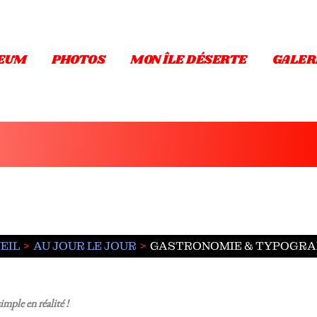
EUM
PHOTOS
MON ÎLE DÉSERTE
GALER
EIL
AU JOUR LE JOUR
GASTRONOMIE & TYPOGRAP
mple en réalité !