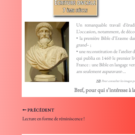
Un remarquable travail d’érudi
L’occasion, notamment, de décou
• la première Bible d’Erasme dan
grand
– ;
• une reconstitution de l’atelie
qui publia en 1460 le premier li
France : une Bible en langage ver
ans seulement auparavant
-…
NB
. Pour consulter les images 
Bref, pour qui s’intéresse à l
PRÉCÉDENT
Lecture en forme de réminiscence !