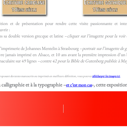
tion et de présentation pour rendre cette visite passionnante et inter
vrir :
s sa double version grecque et latine –
cliquer sur l’imagette pour la voir
r d’imprimerie de Johannes Mentelin à Strasbourg –
portrait sur l’imagette de 
vre jamais imprimé en Alsace, et 10 ans avant la première impression d’un l
naculaire sur 49 lignes –
contre 42 pour la Bible de Gutenberg publiée à Ma
proposant des textes manuscrits ou imprimés en meilleure définition, vous pouvez
télécharger les images ici.
a calligraphie et à la typographie –
-, cette expositi
et c’est mon cas