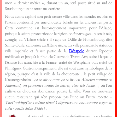
mon « dernier métier », durant un an, seul poste situé au sud de
Strasbourg durant toute ma carrière !
Nous avons exploré son petit centre-ville dans les mondes recoins et
l’avons contourné par une chouette balade sur les anciens remparts.
Cette commune est historiquement importante pour l’Alsace,
puisque la sainte protectrice de la région-
et des aveugles
– y serait née,
aveugle, au VIIème siècle : il s’agit de Odile de Hohenbourg, dite
Sainte-Odile, canonisée au XIème siècle. La ville possédait le statut de
ville impériale et faisait partie de la
Décapole
durant l’époque
médiévale et jusqu’à la fin d ela Guerre de Trente Ans, suite à laquelle
l’Alsace fut rattachée à la France -traité de Westphalie puis traité de
Nimègue-. Gastronomiquement, elle est tout aussi symbolique de la
région, puisque c’est la ville de la choucroute : le petit village de
Krautergersheim –
ça se dit comme ça se lit : en Alsacien comme en
Allemand, on prononce toutes les lettres, c’est très facile…
-, où l’on
cultive ce chou en abondance, jouxte la ville. Vous ne trouverez
aucun restaurant qui n’en propose pas l’une ou l’autre recette –
TheCookingCat a même réussi à dégotter une choucroute vegan au
tofu : quelle drôle d’idée !
-.
Après cela, et pour clore définitivement ce chapitre