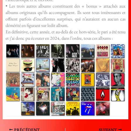
•
Les trois autres albums constituent des « bonus » attachés aux
albums originaux qu’ils accompagnent. Ils sont tous intéressants et
offrent parfois d’excellentes surprises, qui n’auraient en aucun cas
démérité en figurant sur ledit album.
En définitive, cette année, et au-delà de ce hors-série, le pari a été tenu
et j’ai donc pu écouter en 2024, dans l’ordre, tous ces albums :
PRÉCÉDENT
SUIVANT