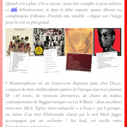
Quand y’en a plus, y’en a encore : pour être complet et pour achever
ce
défi
définitivement et dans le délai imparti, quatre albums ou
compléments d’albums d’intérêt très variable –
cliquer sur l’image
pour la voir en plus grand
-.
•
Metamorphosis est un fourre-tout disparate paru chez Decca,
composé de titres inédits datant parfois de l’époque leur tout premier
SP –
45 tours
-, de vezrsions alternatives, de chutes de studios
contemporaines de Beggars banquet ou Let It Bleed –
deux excellents
titres avec Mick Taylor, alors embauché « à l’essai » par le groupe
-,
ou même d’un titre d’Aftermath chanté par le seul Mick Jagger
accompagné par un orchestre ! Au final, on oscille entre
l’anecdotique et le très bon.