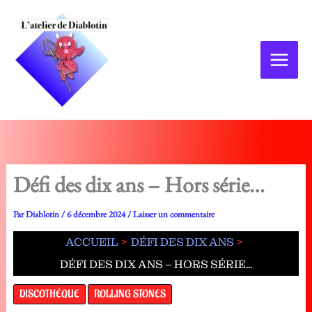
Aller
au
contenu
Défi des dix ans – Hors série…
Par
Diablotin
/
6 décembre 2024
/
Laisser un commentaire
ACCUEIL
DÉFI DES DIX ANS
DÉFI DES DIX ANS – HORS SÉRIE…
DISCOTHÈQUE
ROLLING STONES