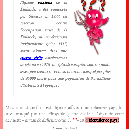
l’hymne
officieux
de la
Finlande, a été composée
par Sibelius en 1899, en
réaction contre
l’occupation russe de la
Finlande, qui ne deviendra
indépendante qu’en 1917,
avant d’entrer dans une
guerre civile
extrêmement
sanglante en 1918 -un épisode européen contemporain
assez peu connu en France, pourtant marqué par plus
de 35000 morts pour une population de 3,4 millions
d’habitants à l’époque-.
Mais la musique fut aussi l’hymne
officiel
d’un éphémère pays, lui
aussi marqué par une effroyable guerre civile : l’objet de cette
devinette –
niveau de difficulté estimé :
*
**
– est
d’
identifier ce pays !
A vos claviers !