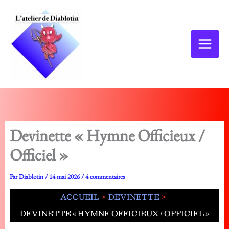
Aller
au
contenu
Devinette « Hymne Officieux /
Officiel »
Par
Diablotin
/
14 mai 2026
/
4 commentaires
ACCUEIL
DEVINETTE
DEVINETTE « HYMNE OFFICIEUX / OFFICIEL »