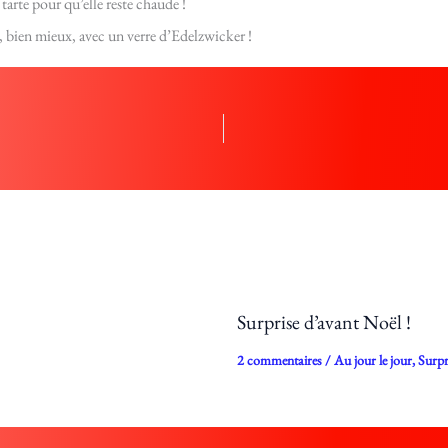
 tarte pour qu’elle reste chaude !
, bien mieux, avec un verre d’Edelzwicker !
Surprise d’avant Noël !
2 commentaires
/
Au jour le jour
,
Surpr