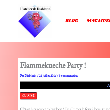
Aller
au
contenu
BLOG
MAC MUS
Flammekueche Party !
Par
Diablotin
/
24 juillet 2016
/
3 commentaires
A
CUISINE
C’était hier soir et c’était bon ! Tu allumes le four à bois, tu y