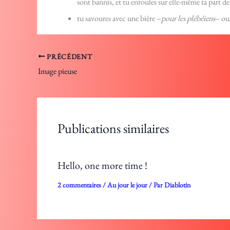
sont bannis, et tu enroules sur elle-même ta part de
tu savoures avec une bière –
pour les plébéiens
– ou
PRÉCÉDENT
Image pieuse
Publications similaires
Hello, one more time !
2 commentaires
/
Au jour le jour
/ Par
Diablotin