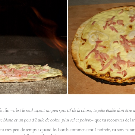
fin fin –
c’est le seul aspect un peu sportif de la chose, ta pâte étalée doit être
blanc et un peu d’huile de colza, plus sel et poivre
– que tu recouvres de lar
 très peu de temps : quand les bords commencent à noircir, tu sors ta tar