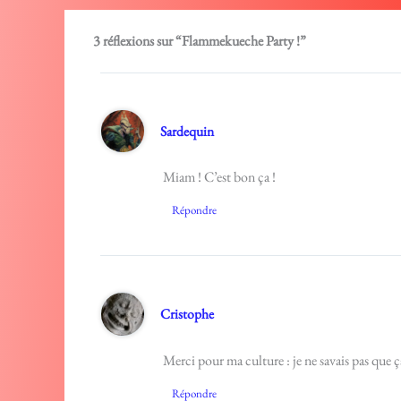
3 réflexions sur “Flammekueche Party !”
Sardequin
Miam ! C’est bon ça !
Répondre
Cristophe
Merci pour ma culture : je ne savais pas que 
Répondre