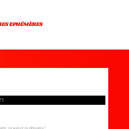
IES EPHÉMÈRES
 !
rte, tu sors et tu dégustes !