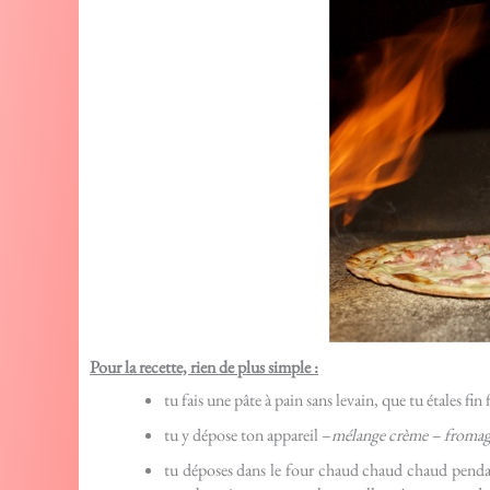
Pour la recette, rien de plus simple :
tu fais une pâte à pain sans levain, que tu étales fin 
tu y dépose ton appareil –
mélange crème – fromage 
tu déposes dans le four chaud chaud chaud pendant