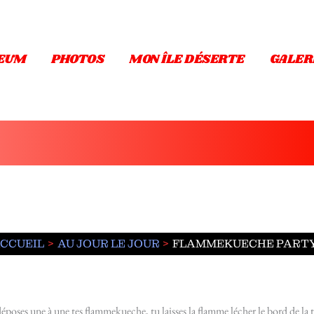
EUM
PHOTOS
MON ÎLE DÉSERTE
GALER
CCUEIL
AU JOUR LE JOUR
FLAMMEKUECHE PARTY
 déposes une à une tes flammekueche, tu laisses la flamme lécher le bord de la ta