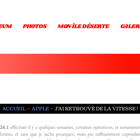
EUM
PHOTOS
MON ÎLE DÉSERTE
GALER
ACCUEIL
APPLE
J’AI RETROUVÉ DE LA VITESSE !
26.1
effectuée il y a quelques semaines, certaines opérations, et notamment
lenties, et sans que je sache pourquoi, mais pas suffisamment cependant