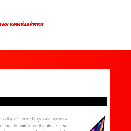
IES EPHÉMÈRES
 celles sollicitant le système, sur mon
 pour le rendre inutilisable –
encore