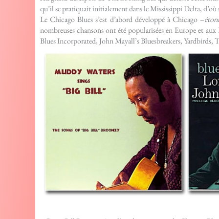
qu’il se pratiquait initialement dans le Mississippi Delta, d’o
Le Chicago Blues s’est d’abord développé à Chicago –
éton
nombreuses chansons ont été popularisées en Europe et aux Ét
Blues Incorporated, John Mayall’s Bluesbreakers, Yardbirds