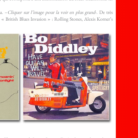
na. –
Cliquer sur l’image pour la voir en plus grand
-. De très
 « British Blues Invasion » : Rolling Stones, Alexis Korner’s