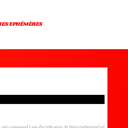
IES EPHÉMÈRES
qui correspond à une électrification du blues traditionnel tel