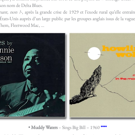
ù son nom de Delta Blues.
nant, non ?
-, après la grande crise de 1929 et l’exode rural qu’elle entraî
ats-Unis auprès d’un large public par les groupes anglais issus de la vague
, Them, Fleetwood Mac, …
• Muddy Waters
– Sings Big Bill – 1960
****