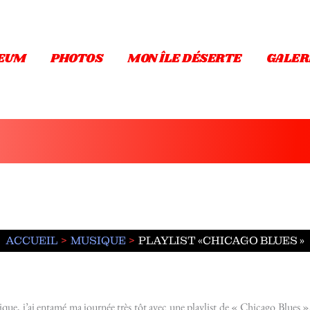
EUM
PHOTOS
MON ÎLE DÉSERTE
GALER
ACCUEIL
MUSIQUE
PLAYLIST «CHICAGO BLUES »
, j’ai entamé ma journée très tôt avec une playlist de « Chicago Blues », 