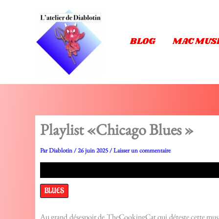
Aller
au
contenu
BLOG
MAC MUS
Playlist «Chicago Blues »
Par
Diablotin
/
26 juin 2025
/
Laisser un commentaire
BLUES
Au grand désespoir de TheCookingCat qui déteste cette musique