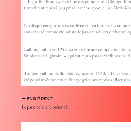
« Big » Bill Broonzy était l’un des pionniers du Chicago Blu
titres furent repris à peu près à la même époque, par Alexis K
Un disque enregistré assez tardivement en forme de « comme
son activité comme violoniste de jazz dans divers orchestres à 
L’album, publié en 1959, est en réalité une compilation de ch
Smokestack Lightnin’ », qui fut repris par les Yardbirds en 1
Troisième album de Bo Diddley, paru en 1960, « Have Guitar Wi
été popularisés très tôt en Europe grâce aux reprises effectu
PRÉCÉDENT
Le passé éclaire le présent !