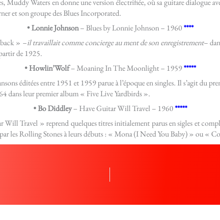
es, Muddy Waters en donne une version électrifiée, où sa guitare dialogue
orner et son groupe des Blues Incorporated.
• Lonnie Johnson
– Blues by Lonnie Johnson – 1960
****
 back » –
il travaillait comme concierge au ment de son enregistrement
– dan
partir de 1925.
• Howlin’Wolf
– Moaning In The Moonlight – 1959
*****
ansons éditées entre 1951 et 1959 parue à l’époque en singles. Il s’agit du
964 dans leur premier album « Five Live Yardbirds ».
• Bo Diddley
– Have Guitar Will Travel – 1960
*****
ll Travel » reprend quelques titres initialement parus en sigles et complé
ées par les Rolling Stones à leurs débuts : « Mona (I Need You Baby) » ou «