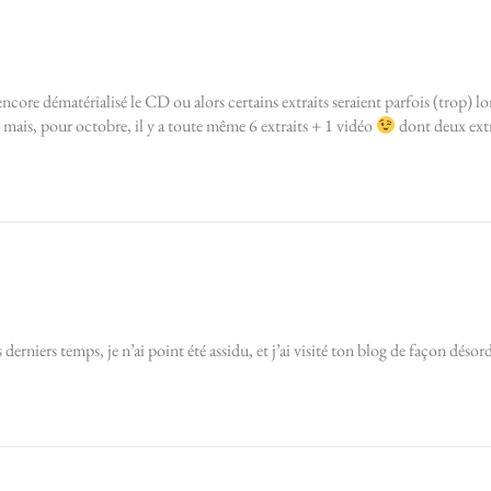
 encore dématérialisé le CD ou alors certains extraits seraient parfois (trop) l
ais, pour octobre, il y a toute même 6 extraits + 1 vidéo
dont deux extr
 derniers temps, je n’ai point été assidu, et j’ai visité ton blog de façon déso