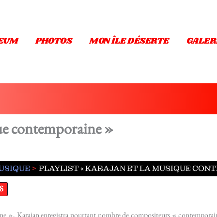
EUM
PHOTOS
MON ÎLE DÉSERTE
GALER
que contemporaine »
USIQUE
PLAYLIST « KARAJAN ET LA MUSIQUE CON
S
ne », Karajan enregistra pourtant nombre de compositeurs « contemporain