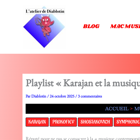
Aller
au
contenu
BLOG
MAC MUS
Playlist « Karajan et la musi
Par
Diablotin
/
24 octobre 2025
/
3 commentaires
ACCUEIL
M
KARAJAN
PROKOFIEV
SHOSTAKOVICH
SYMPHONIE
Réputé pour ne pas se consacrer à la « musique contemporai