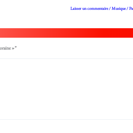
Laisser un commentaire
/
Musique
/ P
poraine »”