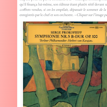
qu’il finança lui-même, son éditeur étant plutôt rétif devant 
coffrets vendus, si on les empilait, dépassait le sommet de la
enregistrés par le chef et son orchestre. –
Cliquer sur l’image po