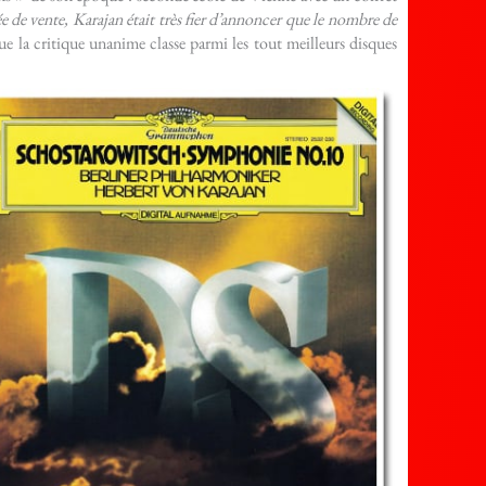
ée de vente, Karajan était très fier d’annoncer que le nombre de
que la critique unanime classe parmi les tout meilleurs disques