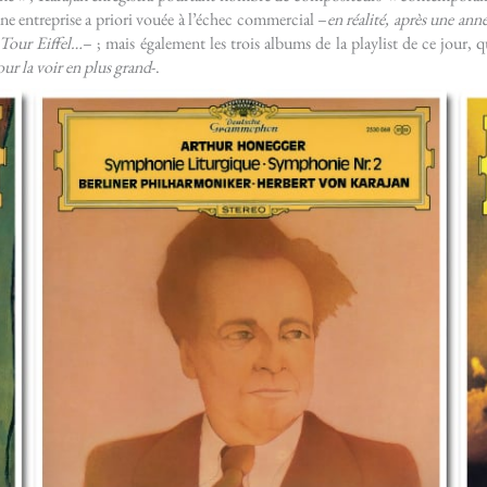
une entreprise a priori vouée à l’échec commercial –
en réalité, après une ann
 Tour Eiffel…
– ; mais également les trois albums de la playlist de ce jour, 
ur la voir en plus grand
-.