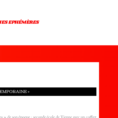
IES EPHÉMÈRES
TEMPORAINE »
s » de son époque : seconde école de Vienne avec un coffret