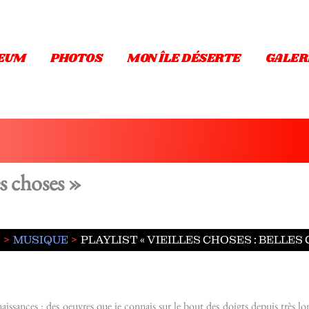
EUM
PHOTOS
MON ÎLE DÉSERTE
GALER
es choses »
MUSIQUE
PLAYLIST « VIEILLES CHOSES : BELLES
onnaissances : des oeuvres que je connais sur le bout des doigts depuis très 