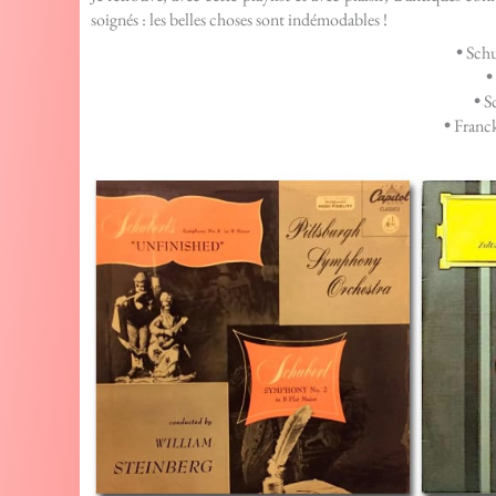
soignés : les belles choses sont indémodables !
•
Schu
•
•
Sc
•
Franck