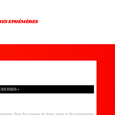
IES EPHÉMÈRES
 CHOSES »
longtemps, dans des versions de haute tenue et des remasterings