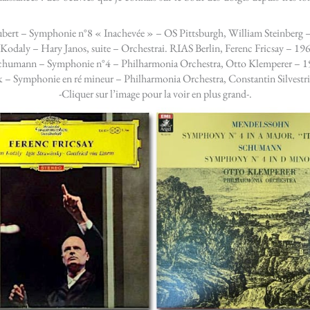
bert – Symphonie n°8 « Inachevée » – OS Pittsburgh, William Steinberg 
Kodaly – Hary Janos, suite – Orchestrai. RIAS Berlin, Ferenc Fricsay – 19
humann – Symphonie n°4 – Philharmonia Orchestra, Otto Klemperer – 
 – Symphonie en ré mineur – Philharmonia Orchestra, Constantin Silvestr
-Cliquer sur l’image pour la voir en plus grand-.