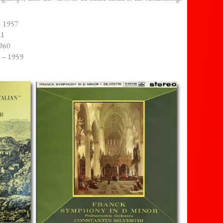
– 1957
61
1960
i – 1959