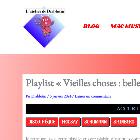
Aller
au
contenu
BLOG
MAC MUS
Playlist « Vieilles choses : bell
Par
Diablotin
/
5 janvier 2024
/
Laisser un commentaire
ACCUEIL
DISCOTHÈQUE
FRICSAY
SCHUMANN
STEINBERG
Je retrouve, avec cette playlist et avec plaisir, d’antiques c