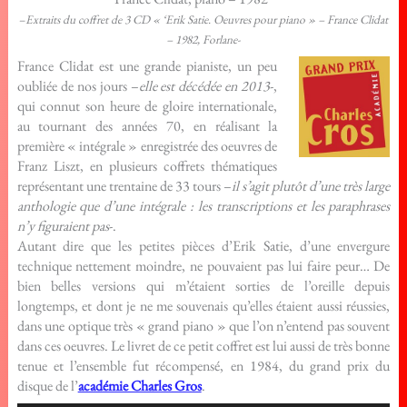
–
Extraits du coffret de 3 CD « ‘Erik Satie. Oeuvres pour piano » – France Clidat
– 1982, Forlane-
France Clidat est une grande pianiste, un peu
oubliée de nos jours –
elle est décédée en 2013
-,
qui connut son heure de gloire internationale,
au tournant des années 70, en réalisant la
première « intégrale » enregistrée des oeuvres de
Franz Liszt, en plusieurs coffrets thématiques
représentant une trentaine de 33 tours –
il s’agit plutôt d’une très large
anthologie que d’une intégrale : les transcriptions et les paraphrases
n’y figuraient pas
-.
Autant dire que les petites pièces d’Erik Satie, d’une envergure
technique nettement moindre, ne pouvaient pas lui faire peur… De
bien belles versions qui m’étaient sorties de l’oreille depuis
longtemps, et dont je ne me souvenais qu’elles étaient aussi réussies,
dans une optique très « grand piano » que l’on n’entend pas souvent
dans ces oeuvres. Le livret de ce petit coffret est lui aussi de très bonne
tenue et l’ensemble fut récompensé, en 1984, du grand prix du
disque de l’
académie Charles Gros
.