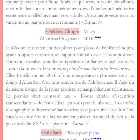
sporadiquement pour Sony. Mais ce qui reste, à savoir cet album,
mérite de demeurer dans les mémoires : c’est d’une beauté méditative
extrêmement réfléchie, nuancée et subtile. Une superbe version de ces
variations au piano, douce et reposante ! –
Extrait 1
–
• Frédéric Chopin
– Valses
Alice Sara Ott, piano – 2010
****
Je n’écoute que rarement des pièces pour piano de Frédéric Chopin,
ayant toujours entretenu un rapport lointain avec ce compositeur.
Pourtant, ses valses sont des compositions brillantes et faciles d’accès
–
pour l’auditeur : c’est une autre paire de manches pour le pianiste…
-.
Elles bénéficient en 2010 d’une interprétation glorieuse sous les
doigts d’Alice Sara Ott, tout juste sortie de l’adolescence. Il s’agit du
deuxième disque de la jeune pianiste, remarquablement talentueuse.
Le premier était consacré aux « Douze études d’exécution
transcendante » de Franz Liszt : ça vous pose le niveau… La carrière
discographique de cette brillante artiste s’est poursuivie avec le même
succès avant d’être malheureusement mise en sommeil du fait de la
grave maladie -SEP- de la pianiste. –
Extrait 2
-.
• Erik Satie
– Pièces pour piano
France Clidat, piano – 1982
*****