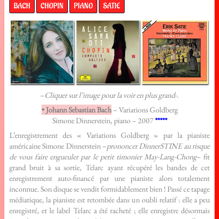
BACH
CHOPIN
PIANO
SATIE
–
Cliquer sur l’image pour la voir en plus grand
-.
• Johann Sebastian Bach
– Variations Goldberg
Simone Dinnerstein, piano – 2007
*****
L’enregistrement des « Variations Goldberg » par la pianiste
américaine Simone Dinnerstein –
prononcer DinnerSTINE au risque
de vous faire engueuler par le petit timonier May-Lang-Chong
– fit
grand bruit à sa sortie, Telarc ayant récupéré les bandes de cet
enregistrement auto-financé par une pianiste alors totalement
inconnue. Son disque se vendit formidablement bien ! Passé ce tapage
médiatique, la pianiste est retombée dans un oubli relatif : elle a peu
enregistré, et le label Telarc a été racheté ; elle enregistre désormais