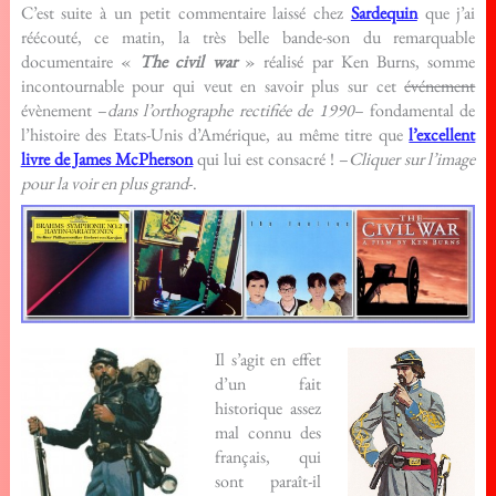
C’est suite à un petit commentaire laissé chez
Sardequin
que j’ai
réécouté, ce matin, la très belle bande-son du remarquable
documentaire «
The civil war
» réalisé par Ken Burns, somme
incontournable pour qui veut en savoir plus sur cet
événement
évènement –
dans l’orthographe rectifiée de 1990
– fondamental de
l’histoire des Etats-Unis d’Amérique, au même titre que
l’excellent
livre de James McPherson
qui lui est consacré ! –
Cliquer sur l’image
pour la voir en plus grand
-.
Il s’agit en effet
d’un fait
historique assez
mal connu des
français, qui
sont paraît-il