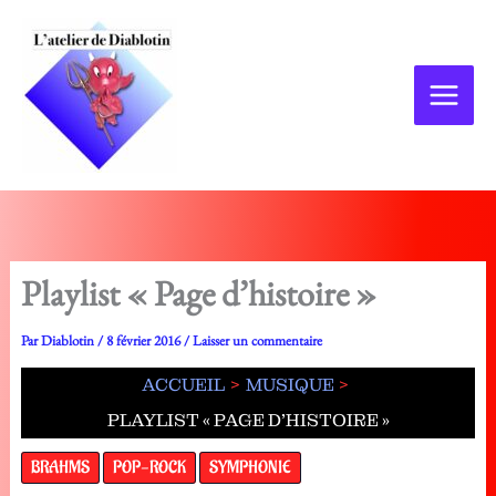
Aller
au
contenu
Playlist « Page d’histoire »
Par
Diablotin
/
8 février 2016
/
Laisser un commentaire
ACCUEIL
MUSIQUE
PLAYLIST « PAGE D’HISTOIRE »
BRAHMS
POP-ROCK
SYMPHONIE