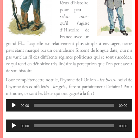
férus d’histoire,
pour peu –
selon moi
–
qu’il s’agisse
d’Histoire de
France avec un
grand
H
… Laquelle est relativement plus simple à envisager, notre
pays étant marqué par un centralisme forcené de longue date, qui n’a
pas varié au fil des différents régimes politiques qui se sont succédés,
ce qui rend en définitive très linéaire la perception que l’on peut avoir
de son histoire.
Pour compléter cette notule, l’hymne de l’Union –
les bleus
-, suivi de
l’hymne des confédérés –
les gris
-, feront parfaitement l’affaire ! Pour
mémoire, ce sont les bleus qui ont gagné à la fin !
Lecteur
00:00
00:00
audio
Lecteur
00:00
00:00
audio