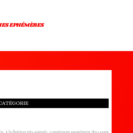
IES EPHÉMÈRES
-CATÉGORIE
es
-, à la finition très soignée, constituent assurément des coups