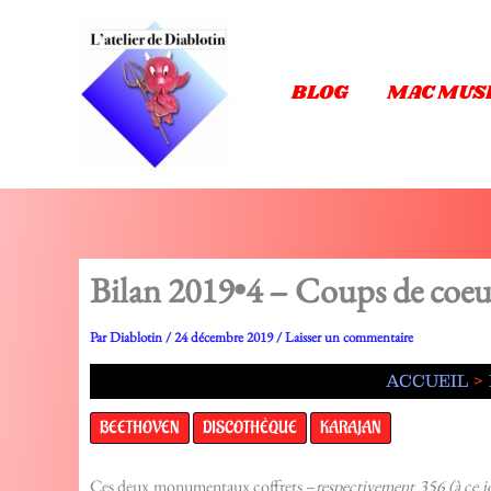
Aller
au
contenu
BLOG
MAC MUS
Bilan 2019•4 – Coups de coeu
Par
Diablotin
/
24 décembre 2019
/
Laisser un commentaire
ACCUEIL
BEETHOVEN
DISCOTHÈQUE
KARAJAN
Ces deux monumentaux coffrets –
respectivement 356 (à ce jou