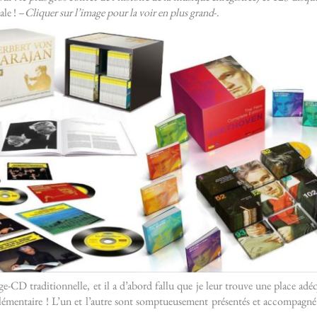
ale ! –
Cliquer sur l’image pour la voir en plus grand
-.
-CD traditionnelle, et il a d’abord fallu que je leur trouve une place adéqu
plémentaire ! L’un et l’autre sont somptueusement présentés et accompagné