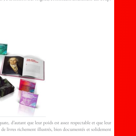
ate, d’autant que leur poids est assez respectable et que leur
 de livres richement illustrés, bien documentés et solidement