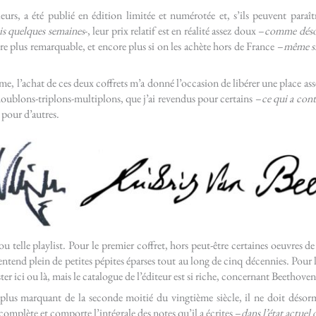
eurs, a été publié en édition limitée et numérotée et, s’ils peuvent paraît
is quelques semaines
-, leur prix relatif est en réalité assez doux –
comme désor
ore plus remarquable, et encore plus si on les achète hors de France –
même si
, l’achat de ces deux coffrets m’a donné l’occasion de libérer une place 
oublons-triplons-multiplons, que j’ai revendus pour certains –
ce qui a cont
 pour d’autres.
ou telle playlist. Pour le premier coffret, hors peut-être certaines oeuvres 
 entend plein de petites pépites éparses tout au long de cinq décennies. Pour l
r ici ou là, mais le catalogue de l’éditeur est si riche, concernant Beethoven
e plus marquant de la seconde moitié du vingtième siècle, il ne doit déso
complète et comporte l’intégrale des notes qu’il a écrites –
dans l’état actuel 