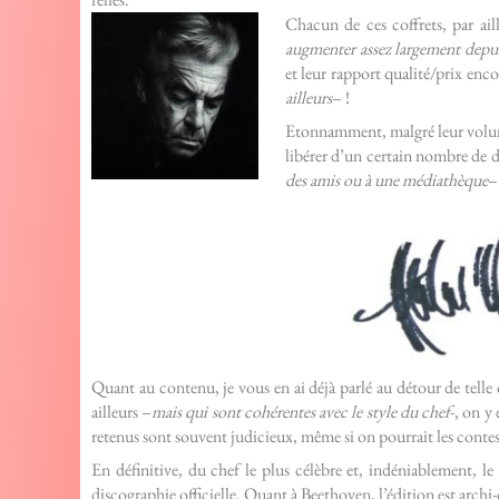
Chacun de ces coffrets, par aill
augmenter assez largement depu
et leur rapport qualité/prix enc
ailleurs
– !
Etonnamment, malgré leur volume
libérer d’un certain nombre de d
des amis ou à une médiathèque
–
Quant au contenu, je vous en ai déjà parlé au détour de telle 
ailleurs –
mais qui sont cohérentes avec le style du chef
-, on y
retenus sont souvent judicieux, même si on pourrait les conteste
En définitive, du chef le plus célèbre et, indéniablement, l
discographie officielle. Quant à Beethoven, l’édition est archi-