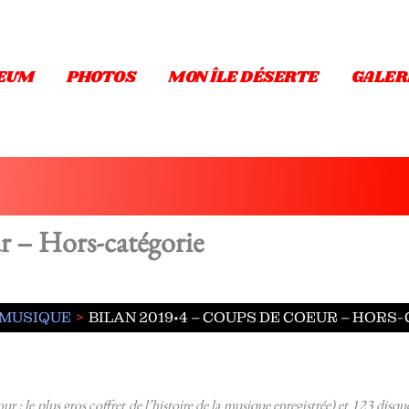
EUM
PHOTOS
MON ÎLE DÉSERTE
GALER
r – Hors-catégorie
MUSIQUE
BILAN 2019•4 – COUPS DE COEUR – HORS
r : le plus gros coffret de l’histoire de la musique enregistrée) et 123 disqu