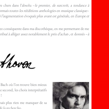
re chers dans l’absolu –
le premier, de surcroît, a tendance à
mais toutes les rééditions anthologies en musique classique
–
 l’augmentation évoquée plus avant est générale, en Europe et
assez conséquente dans ma discothèque, en me permettant de me
ribué à alléger assez notablement le prix d’achat
-, et donnés –
à
de Bach où l’on trouve bien mieux
e second, les choix interprétatifs
 !
rmais plus rien me manquer de sa
de la recherche
-.