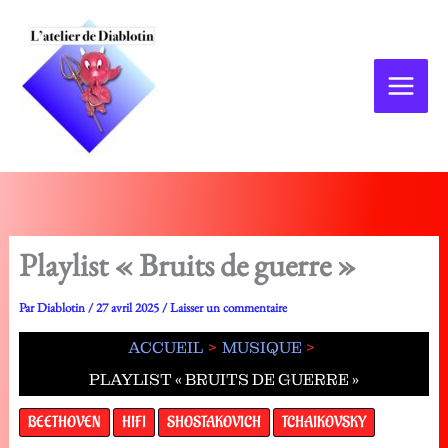
Aller
au
contenu
Playlist « Bruits de guerre »
Par
Diablotin
/
27 avril 2025
/
Laisser un commentaire
ACCUEIL
MUSIQUE
PLAYLIST « BRUITS DE GUERRE »
BEETHOVEN
HIFI
SHOSTAKOVICH
TCHAIKOVSKY