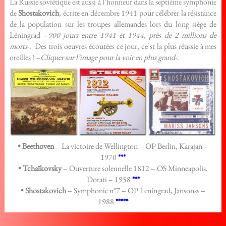
La Russie soviétique est aussi à l’honneur dans la septième symphonie
de
Shostakovich
, écrite en décembre 1941 pour célébrer la résistance
de la population sur les troupes allemandes lors du long siège de
Léningrad –
900 jours entre 1941 et 1944, près de 2 millions de
morts
-. Des trois oeuvres écoutées ce jour, ce’st la plus réussie à mes
oreilles ! –
Cliquer sur l’image pour la voir en plus grand
-.
• Beethoven
– La victoire de Wellington – OP Berlin, Karajan –
1970
***
• Tchaïkovsky
– Ouverture solennelle 1812 – OS Minneapolis,
Dorati – 1958
***
• Shostakovich
– Symphonie n°7 – OP Leningrad, Jansonss –
1988
*****