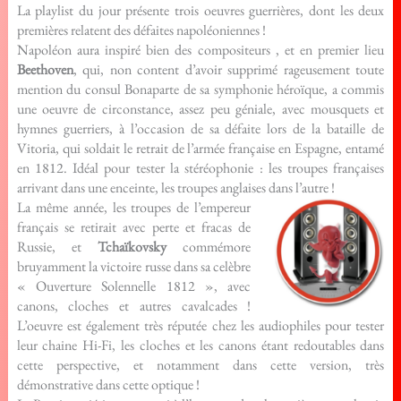
La playlist du jour présente trois oeuvres guerrières, dont les deux
premières relatent des défaites napoléoniennes !
Napoléon aura inspiré bien des compositeurs , et en premier lieu
Beethoven
, qui, non content d’avoir supprimé rageusement toute
mention du consul Bonaparte de sa symphonie héroïque, a commis
une oeuvre de circonstance, assez peu géniale, avec mousquets et
hymnes guerriers, à l’occasion de sa défaite lors de la bataille de
Vitoria, qui soldait le retrait de l’armée française en Espagne, entamé
en 1812. Idéal pour tester la stéréophonie : les troupes françaises
arrivant dans une enceinte, les troupes anglaises dans l’autre !
La même année, les troupes de l’empereur
français se retirait avec perte et fracas de
Russie, et
Tchaïkovsky
commémore
bruyamment la victoire russe dans sa celèbre
« Ouverture Solennelle 1812 », avec
canons, cloches et autres cavalcades !
L’oeuvre est également très réputée chez les audiophiles pour tester
leur chaine Hi-Fi, les cloches et les canons étant redoutables dans
cette perspective, et notamment dans cette version, très
démonstrative dans cette optique !