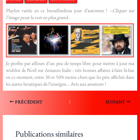
Playlist variée en ce brouillardeux jour d’automne ! –
Cliquer sur
l’image pour la voir en plus grand
-.
Je profite par ailleurs d’un peu de temps libre pour mettre à jour ma
wishlist de Noël sur Amazon Italie : très bonnes affaires à faire là-bas
en ce moment, entre 30 et 50% moins chers que les prix affichés dans
les autres boutiques de l’enseigne… Avis aux amateurs !
PRÉCÉDENT
SUIVANT
Publications similaires