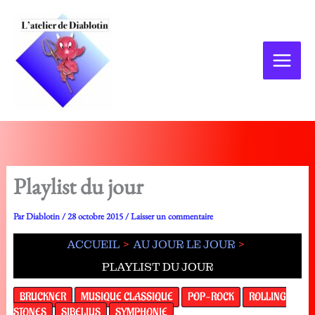
Aller
au
contenu
Playlist du jour
Par
Diablotin
/
28 octobre 2015
/
Laisser un commentaire
ACCUEIL
AU JOUR LE JOUR
PLAYLIST DU JOUR
BRUCKNER
MUSIQUE CLASSIQUE
POP-ROCK
ROLLING
STONES
SIBELIUS
SYMPHONIE