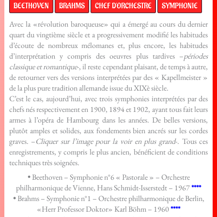
BEETHOVEN
BRAHMS
CHEF D'ORCHESTRE
SYMPHONIE
Avec la «révolution baroqueuse» qui a émergé au cours du dernier
quart du vingtième siècle et a progressivement modifié les habitudes
d’écoute de nombreux mélomanes et, plus encore, les habitudes
d’interprétation y compris des oeuvres plus tardives –
périodes
classique et romantique
-, il reste cependant plaisant, de temps à autre,
de retourner vers des versions interprétées par des « Kapellmeister »
de la plus pure tradition allemande issue du XIXè siècle.
C’est le cas, aujourd’hui, avec trois symphonies interprétées par des
chefs nés respectivement en 1900, 1894 et 1902, ayant tous fait leurs
armes à l’opéra de Hambourg dans les années. De belles versions,
plutôt amples et solides, aux fondements bien ancrés sur les cordes
graves. –
Cliquer sur l’image pour la voir en plus grand
-. Tous ces
enregistrements, y compris le plus ancien, bénéficient de conditions
techniques très soignées.
•
Beethoven – Symphonie n°6 « Pastorale » – Orchestre
philharmonique de Vienne, Hans Schmidt-Isserstedt – 1967
****
•
Brahms – Symphonie n°1 – Orchestre philharmonique de Berlin,
«Herr Professor Doktor» Karl Böhm – 1960
****