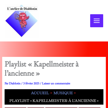
Aller
au
contenu
Playlist « Kapellmeister à
l’ancienne »
Par
Diablotin
/
3 février 2025
/
Laisser un commentaire
ACCUEIL
MUSIQUE
PLAYLIST « KAPELLMEISTER À L’ANCIENNE »