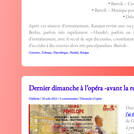
•
Bartok – Con
•
Bartok – Musique pour
•
Debu
Après ces séances d’entrainement, Karajan revint une ou 
Berlin, parfois très rapidement –
Handel
-, parfois en
d’entraînement, avec le recul de sept décennies, constituen
d’accéder à des oeuvres alors très peu répandues -Bartok-.
,
,
,
,
Concerto
Debussy
Discothèque
Handel
Karajan
Dernier dimanche à l’opéra -avant la re
Diablotin
/
20 août 2023
/
2 commentaires
/
Dimanche à l'opéra
Dura
j’ai 
de G
à pe
asse