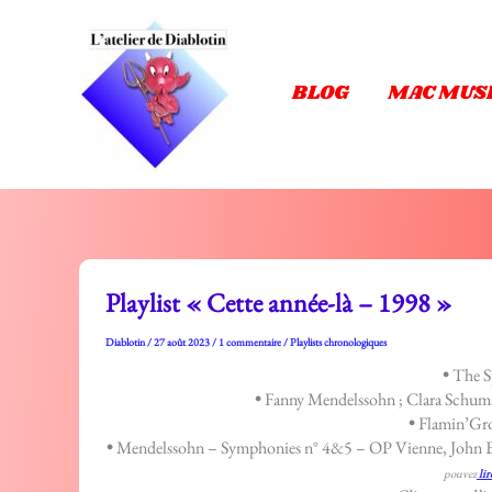
Aller
au
contenu
BLOG
MAC MUS
Playlist « Cette année-là – 1998 »
Diablotin
/
27 août 2023
/
1 commentaire
/
Playlists chronologiques
•
The Sp
•
Fanny Mendelssohn ; Clara Schuma
•
Flamin’Gro
•
Mendelssohn – Symphonies n° 4&5 – OP Vienne, John Eli
pouvez
lir