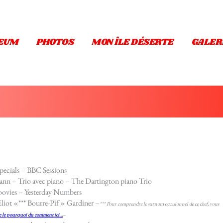
EUM
PHOTOS
MON ÎLE DÉSERTE
GALER
ecials – BBC Sessions
nn – Trio avec piano – The Dartington piano Trio
ovies – Yesterday Numbers
ot «*** Bourre-Pif » Gardiner –
*** Pour comprendre le surnom occasionnel de ce chef, vous
e le pourquoi du comment ici…
–