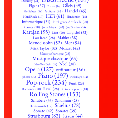
Debussy
(21)
Gilels
(49)
Elgar
(37)
Fricsay
(14)
Handel
(45)
Guitare
(26)
Go-Echecs
(16)
HiFi
(61)
Hard Rock
(17)
Hindemith
(18)
Informatique
(31)
Intelligence Artificielle
(20)
iTunes
(20)
John Mayall
(20)
Joy Division
(14)
Karajan
(95)
Logiciel
(32)
Liszt
(20)
Mahler
(38)
Lou Reed
(28)
Mendelssohn
(52)
Mer
(54)
Mozart
(42)
Mick Taylor
(32)
Musique baroque
(23)
Musique classique
(65)
Noël
(38)
New York Dolls
(14)
Opera
(127)
ordinateur
(56)
Piano
(197)
photos
(15)
Pink Floyd
(14)
Pop-rock
(234)
Punk
(26)
Ravel
(28)
Ramones
(20)
Retouche photo
(18)
Rolling Stones
(153)
Schubert
(33)
Schumann
(28)
Sibelius
(78)
Shostakovich
(17)
Sonate
(42)
Sonates
(39)
Strasbourg
(82)
Strauss
(44)