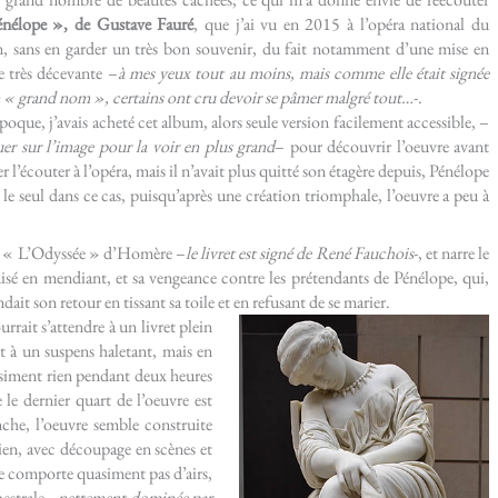
nélope », de Gustave Fauré
, que j’ai vu en 2015 à l’opéra national du
, sans en garder un très bon souvenir, du fait notamment d’une mise en
e très décevante –
à mes yeux tout au moins, mais comme elle était signée
 « grand nom », certains ont cru devoir se pâmer malgré tout…
-.
époque, j’avais acheté cet album, alors seule version facilement accessible, –
uer sur l’image pour la voir en plus grand
– pour découvrir l’oeuvre avant
er l’écouter à l’opéra, mais il n’avait plus quitté son étagère depuis, Pénélope
e le seul dans ce cas, puisqu’après une création triomphale, l’oeuvre a peu à
de « L’Odyssée » d’Homère –
le livret est signé de René Fauchois
-, et narre le
isé en mendiant, et sa vengeance contre les prétendants de Pénélope, qui,
dait son retour en tissant sa toile et en refusant de se marier.
rait s’attendre à un livret plein
t à un suspens haletant, mais en
uasiment rien pendant deux heures
le le dernier quart de l’oeuvre est
che, l’oeuvre semble construite
ien, avec découpage en scènes et
e comporte quasiment pas d’airs,
estrale –
nettement dominée par