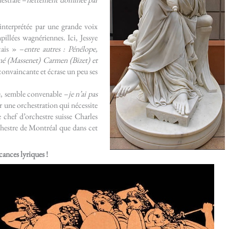
 interprétée par une grande voix
pillées wagnériennes. Ici, Jessye
çais » –
entre autres : Pénélope,
mé (Massenet) Carmen (Bizet) et
 convaincante et écrase un peu ses
re, semble convenable –
je n’ai pas
 une orchestration qui nécessite
chef d’orchestre suisse Charles
hestre de Montréal que dans cet
ances lyriques !