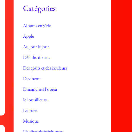
e
Catégories
s
Albums en série
Apple
Au jour le jour
Défi des dix ans
Des goûts et des couleurs
Devinette
Dimanche à l'opéra
Ici ou ailleurs…
Lecture
Musique
Playlists alphabétiques