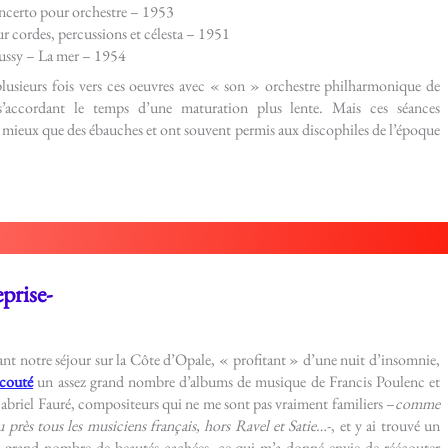
certo pour orchestre – 1953
 cordes, percussions et célesta – 1951
ssy – La mer – 1954
plusieurs fois vers ces oeuvres avec « son » orchestre philharmonique de
 s’accordant le temps d’une maturation plus lente. Mais ces séances
t mieux que des ébauches et ont souvent permis aux discophiles de l’époque
prise-
nt notre séjour sur la Côte d’Opale, « profitant » d’une nuit d’insomnie,
écouté
un assez grand nombre d’albums de musique de Francis Poulenc et
abriel Fauré, compositeurs qui ne me sont pas vraiment familiers –
comme
u près tous les musiciens français, hors Ravel et Satie…
-, et y ai trouvé un
z grand nombre de beautés cachées, ce qui m’a donné envie de réécouter