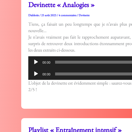
Devinette « Analogies »
Diablotin
/
25 août 2023
/
4 commentaires
/
Devinette
Tiens, ça faisait un peu longtemps que je n’avais plus 
nouvelle…
Je n’avais vraiment pas fait le rapprochement auparavant
surpris de retrouver deux introductions étonnamment proc
les deux extraits ci-dessous.
Lecteur
00:00
audio
Lecteur
00:00
audio
L’objet de la devinette est évidemment simple : saurez-vous
2/5 !
Playlist « Entraînement intensif »