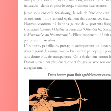
les cordes
– dense et, pour le coup, vraiment intéressante.
Je me souviens qu’à Strasbourg, le rôle de Pénélope était
straussienne ; on y entend également des cantatrices estam
Norman continuait à bâtir sa galerie de « portraits fran
Cassandre (Berlioz) Hélène et Antonia (Offenbach), Salo
la Marseillaise du bicentenaire !
-. Elle se montre tout-à-fait
partenaires masculins.
L’orchestre, par ailleurs, protagoniste important de l’oeuv
d’autre point de comparaison
– bien qu’un peu opaque pour
sans doute plus de transparence. On a également connu le 
Dutoit autrement plus énergique et fougueux avec son orc
enregistrement.
Deux heures pour finir agréablement ces vac