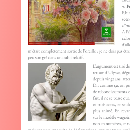
« Pé
Rhin
scèn
d’un
A l’
cliq
d’all
m’était complètement sortie de l’oreille : je ne dois pas êtr
peu son gré dans un oubli relatif.
L’argument est tiré 
retour d’Ulysse, dégu
depuis vingt ans, atten
Dit comme ça, on pour
de rebondissements e
fait, il ne se passe q
et trois actes, et seu
plus animé. En revan
sur le modèle wagnér
non en numéros, et n
mais propose une suite de déclamations, sur une trame orch