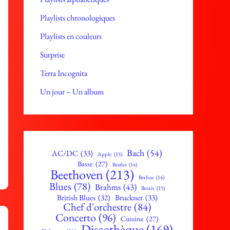
Playlists chronologiques
Playlists en couleurs
Surprise
Terra Incognita
Un jour – Un album
Bach
(54)
AC/DC
(33)
Apple
(15)
r
Basse
(27)
Beatles
(14)
Beethoven
(213)
Berlioz
(14)
r
Blues
(78)
Brahms
(43)
Brexit
(15)
British Blues
(32)
Bruckner
(33)
Chef d'orchestre
(84)
Concerto
(96)
Cuisine
(27)
Discothèque
(169)