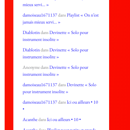
mieux servi… »
damoiseau1671137
dans
Playlist « On n’est
jamais mieux servi… »
Diablotin
dans
Devinette « Solo pour
instrument insolite »
Diablotin
dans
Devinette « Solo pour
instrument insolite »
Anonyme
dans
Devinette « Solo pour
instrument insolite »
damoiseau1671137
dans
Devinette « Solo
pour instrument insolite »
damoiseau1671137
dans
Ici ou ailleurs • 10
•
Acanthe
dans
Ici ou ailleurs • 10 •
Acanthe
dans
Playlist pour petits et grands