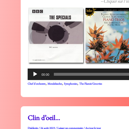
–
Cliquer sur l’i
Lecteur
00:00
audio
,
,
,
Chef d'orchestre
Mendelssohn
Symphonies
The Flamin'Groovies
Clin d’oeil…
Diablotin
/
26 août 2023
/
Laisser un commentaire
/
Au jour le jour