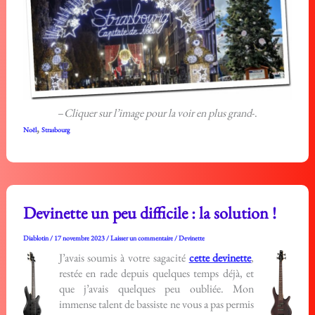
–
Cliquer sur l’image pour la voir en plus grand
-.
,
Noël
Strasbourg
Devinette un peu difficile : la solution !
Diablotin
/
17 novembre 2023
/
Laisser un commentaire
/
Devinette
J’avais soumis à votre sagacité
cette devinette
,
restée en rade depuis quelques temps déjà, et
que j’avais quelques peu oubliée. Mon
immense talent de bassiste ne vous a pas permis