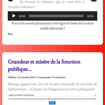
de trouver la solution, que je vous livre à
l’écoute ci-dessous !
Lecteur
00:00
00:00
audio
Vous n’écouterez plus jamais cette ligne de basse de la même
oreille désormais !
Basse
Grandeur et misère de la fonction
publique…
Diablotin
/
12 novembre 2023
/
5 commentaires
/
Au jour le jour
Message apparu hier, lors de la saisie mensuelle de mes frais de
déplacement… –
Cliquer sur l’image pour la voir en plus grand
-.