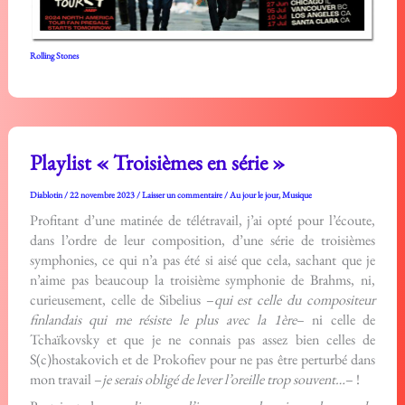
Rolling Stones
Playlist « Troisièmes en série »
Diablotin
/
22 novembre 2023
/
Laisser un commentaire
/
Au jour le jour
,
Musique
Profitant d’une matinée de télétravail, j’ai opté pour l’écoute,
dans l’ordre de leur composition, d’une série de troisièmes
symphonies, ce qui n’a pas été si aisé que cela, sachant que je
n’aime pas beaucoup la troisième symphonie de Brahms, ni,
curieusement, celle de Sibelius –
qui est celle du compositeur
finlandais qui me résiste le plus avec la 1ère
– ni celle de
Tchaïkovsky et que je ne connais pas assez bien celles de
S(c)hostakovich et de Prokofiev pour ne pas être perturbé dans
mon travail –
je serais obligé de lever l’oreille trop souvent…
– !