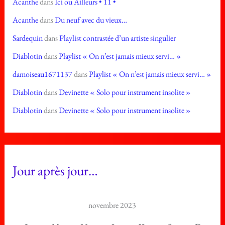
Acanthe
dans
Ici ou Ailleurs • 11 •
Acanthe
dans
Du neuf avec du vieux…
Sardequin
dans
Playlist contrastée d’un artiste singulier
Diablotin
dans
Playlist « On n’est jamais mieux servi… »
damoiseau1671137
dans
Playlist « On n’est jamais mieux servi… »
Diablotin
dans
Devinette « Solo pour instrument insolite »
Diablotin
dans
Devinette « Solo pour instrument insolite »
Jour après jour…
novembre 2023