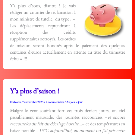
Y’a plus d’sous, diantre ! Je vais
rédiger un courrier de réclamation à
mon ministre de tutelle, du type : «
Les déplacements reprendront à
réception des crédits
supplémentaires octroyés. Les ordres
de mission seront honorés après le paiement des quelques
centaines d’euros actuellement en attente au titre du trimestre
échu » !!!
Y’a plus d’saison !
Diablotin
/
5 novembre 2023
/
2 commentaires
/
Au jour le jour
Malgré le vent soufflant fort ces trois deniers jours, un ciel
passablement maussade, des journées raccourcies –
et encore
raccourcies du fait du décalage horaire…
– et des températures en
baisse notable –
15°C aujourd’hui, au moment où j’ai pris cette