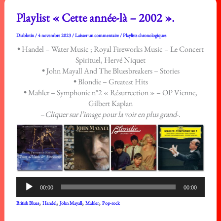
Playlist « Cette année-là – 2002 ».
Diablotin
/
4 novembre 2023
/
Laisser un commentaire
/
Playlists chronologiques
•
Handel – Water Music ; Royal Fireworks Music – Le Concert
Spirituel, Hervé Niquet
•
John Mayall And The Bluesbreakers – Stories
•
Blondie – Greatest Hits
•
Mahler – Symphonie n°2 « Résurrection » – OP Vienne,
Gilbert Kaplan
–
Cliquer sur l’image pour la voir en plus grand
-.
Lecteur
00:00
00:00
audio
,
,
,
,
British Blues
Handel
John Mayall
Mahler
Pop-rock