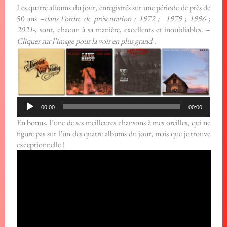
Les quatre albums du jour, enregistrés sur une période de près de
50 ans –
dans l’ordre de présentation : 1972 ; 1979 ; 1996 ;
2021
-, sont, chacun à sa manière, excellents et inoubliables. –
Cliquer sur l’image pour la voir en plus grand
-.
Lecteur
00:00
00:00
audio
En bonus, l’une de ses meilleures chansons à mes oreilles, qui ne
figure pas sur l’un des quatre albums du jour, mais que je trouve
exceptionnelle !