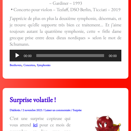
– Gardiner – 1993
•
Concerto pour violon – Tezlaff, DSO Berlin, Ticciati – 2019
J’apprécie de plus en plus la deuxième symphonie, désormais, et
je trouve qu’elle supporte très bien ce traitement… Et j’aime
toujours autant la quatrième symphonie, cette « frêle dame
grecque prise entre deux dieux nordiques » selon le mot de
Schumann.
Lecteur
00:00
00:00
audio
,
,
Beethoven
Concertos
Symphonies
Surprise volatile !
Diablotin
/
2 novembre 2023
/
Laisser un commentaire
/
Surprise
C’est une surprise copieuse qui
vous attend
ici
pour ce mois de