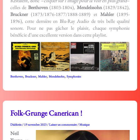
Restaient, donc –
cliquer sur l’image pour la voir en plus grand
–
celles de
Beethoven
(1803-1804),
Mendelssohn
(1829/1842),
Bruckner
(1873/1876-1877/1888-1889) et
Mahler
(1895-
1896), cette dernière en Blu-Ray Audio de très belle qualité
sonore. Pour ne pas gâcher le plaisir, chaque symphonie
bénéficie d’une excellente version dans cette playlist.
,
,
,
,
Beethoven
Bruckner
Mahler
Mendelssohn
Symphonies
Folk-Grunge Canerican !
Diablotin
/
19 novembre 2023
/
Laisser un commentaire
/
Musique
Neil