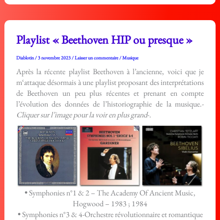
Playlist « Beethoven HIP ou presque »
Diablotin
/
3 novembre 2023
/
Laisser un commentaire
/
Musique
Après la récente playlist Beethoven à l’ancienne, voici que je
m‘attaque désormais à une playlist proposant des interprétations
de Beethoven un peu plus récentes et prenant en compte
l’évolution des données de l’historiographie de la musique.-
Cliquer sur l’image pour la voir en plus grand
-.
•
Symphonies n°1 & 2 – The Academy Of Ancient Music,
Hogwood – 1983 ; 1984
•
Symphonies n°3 & 4-Orchestre révolutionnaire et romantique