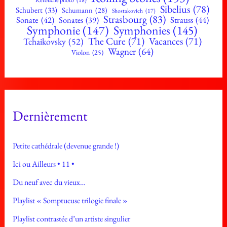
Retouche photo
(18)
Sibelius
(78)
Schubert
(33)
Schumann
(28)
Shostakovich
(17)
Strasbourg
(83)
Sonate
(42)
Strauss
(44)
Sonates
(39)
Symphonie
(147)
Symphonies
(145)
The Cure
(71)
Vacances
(71)
Tchaikovsky
(52)
Wagner
(64)
Violon
(25)
Dernièrement
Petite cathédrale (devenue grande !)
Ici ou Ailleurs • 11 •
Du neuf avec du vieux…
Playlist « Somptueuse trilogie finale »
Playlist contrastée d’un artiste singulier