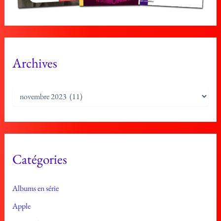
Archives
A
r
c
h
i
v
e
Catégories
s
Albums en série
Apple