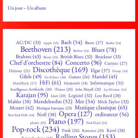
Un jour – Un album
Bach
(54)
AC/DC
(33)
Basse
(27)
Apple
(15)
Beatles
(14)
Beethoven
(213)
Blues
(78)
Berlioz
(14)
Brahms
(43)
British Blues
(32)
Bruckner
(33)
Brexit
(15)
Concerto
(96)
Chef d'orchestre
(84)
Cuisine
(27)
Discothèque
(169)
Elgar
(37)
Debussy
(21)
Fricsay
(14)
Gilels
(49)
Handel
(45)
Guitare
(26)
Go-Echecs
(16)
HiFi
(61)
Informatique
(31)
Hard Rock
(17)
Hindemith
(18)
Intelligence Artificielle
(20)
iTunes
(20)
John Mayall
(20)
Joy Division
(14)
Karajan
(95)
Logiciel
(32)
Lou Reed
(28)
Liszt
(20)
Mendelssohn
(52)
Mer
(54)
Mahler
(38)
Mick Taylor
(32)
Musique classique
(65)
Mozart
(42)
Musique baroque
(23)
Opera
(127)
ordinateur
(56)
Noël
(38)
New York Dolls
(14)
Piano
(197)
photos
(15)
Pink Floyd
(14)
Pop-rock
(234)
Ravel
(28)
Punk
(26)
Ramones
(20)
Rolling Stones
(153)