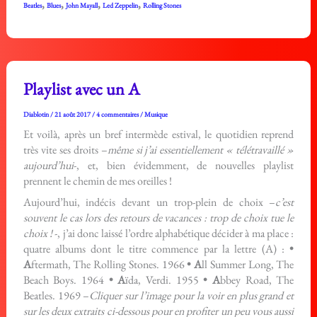
,
,
,
,
Beatles
Blues
John Mayall
Led Zeppelin
Rolling Stones
Playlist avec un A
Diablotin
/
21 août 2017
/
4 commentaires
/
Musique
Et voilà, après un bref intermède estival, le quotidien reprend
très vite ses droits –
même si j’ai essentiellement « télétravaillé »
aujourd’hui
-, et, bien évidemment, de nouvelles playlist
prennent le chemin de mes oreilles !
Aujourd’hui, indécis devant un trop-plein de choix –
c’est
souvent le cas lors des retours de vacances : trop de choix tue le
choix !
-, j’ai donc laissé l’ordre alphabétique décider à ma place :
quatre albums dont le titre commence par la lettre (A) :
•
A
ftermath, The Rolling Stones. 1966
• A
ll Summer Long, The
Beach Boys. 1964
• A
ïda, Verdi. 1955
• A
bbey Road, The
Beatles. 1969 –
Cliquer sur l’image pour la voir en plus grand et
sur les deux extraits ci-dessous pour en profiter un peu vous aussi