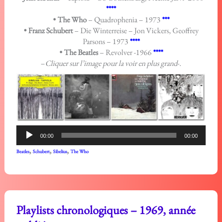
****
• The Who
– Quadrophenia – 1973
***
• Franz Schubert
– Die Winterreise – Jon Vickers, Geoffrey
Parsons – 1973
****
• The Beatles
– Revolver -1966
****
–
Cliquer sur l’image pour la voir en plus grand
-.
Lecteur
00:00
00:00
audio
,
,
,
Beatles
Schubert
Sibelius
The Who
Playlists chronologiques – 1969, année