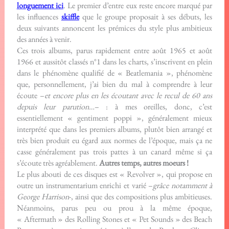
longuement ici
. Le premier d’entre eux reste encore marqué par
les influences
skiffle
que le groupe proposait à ses débuts, les
deux suivants annoncent les prémices du style plus ambitieux
des années à venir.
Ces trois albums, parus rapidement entre août 1965 et août
1966 et aussitôt classés n°1 dans les charts, s’inscrivent en plein
dans le phénomène qualifié de « Beatlemania », phénomène
que, personnellement, j’ai bien du mal à comprendre à leur
écoute –
et encore plus en les écoutant avec le recul de 60 ans
depuis leur parution…
– : à mes oreilles, donc, c’est
essentiellement « gentiment poppi », généralement mieux
interprété que dans les premiers albums, plutôt bien arrangé et
très bien produit eu égard aux normes de l’époque, mais ça ne
casse généralement pas trois pattes à un canard même si ça
s’écoute très agréablement.
Autres temps, autres moeurs !
Le plus abouti de ces disques est « Revolver », qui propose en
outre un instrumentarium enrichi et varié –
grâce notamment à
George Harrison
-, ainsi que des compositions plus ambitieuses.
Néanmoins, parus peu ou prou à la même époque,
« Aftermath » des Rolling Stones et « Pet Sounds » des Beach