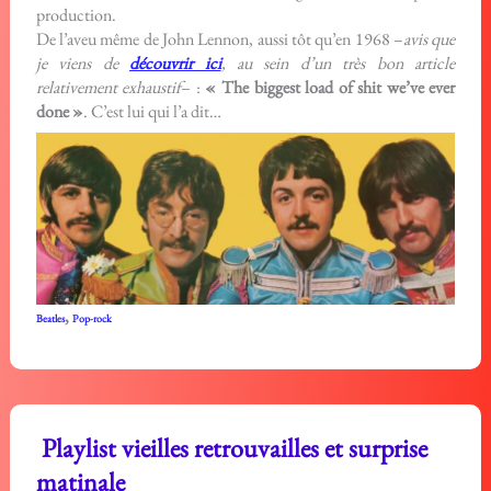
production.
De l’aveu même de John Lennon, aussi tôt qu’en 1968 –
avis que
je viens de
découvrir ici
, au sein d’un très bon article
relativement exhaustif
– :
« The biggest load of shit we’ve ever
done »
. C’est lui qui l’a dit…
,
Beatles
Pop-rock
Playlist vieilles retrouvailles et surprise
matinale