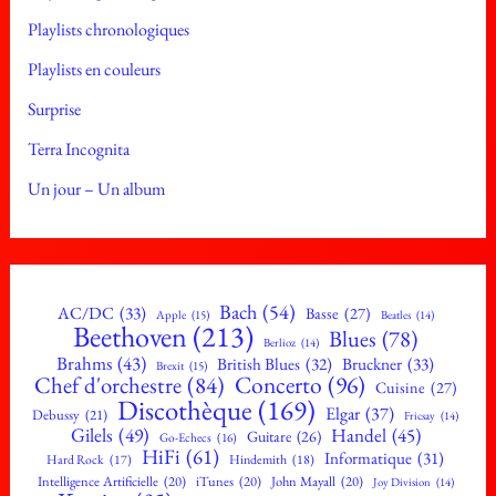
Playlists chronologiques
Playlists en couleurs
Surprise
Terra Incognita
Un jour – Un album
Bach
(54)
AC/DC
(33)
Basse
(27)
Apple
(15)
Beatles
(14)
Beethoven
(213)
Blues
(78)
Berlioz
(14)
Brahms
(43)
British Blues
(32)
Bruckner
(33)
Brexit
(15)
Concerto
(96)
Chef d'orchestre
(84)
Cuisine
(27)
Discothèque
(169)
Elgar
(37)
Debussy
(21)
Fricsay
(14)
Gilels
(49)
Handel
(45)
Guitare
(26)
Go-Echecs
(16)
HiFi
(61)
Informatique
(31)
Hard Rock
(17)
Hindemith
(18)
Intelligence Artificielle
(20)
iTunes
(20)
John Mayall
(20)
Joy Division
(14)