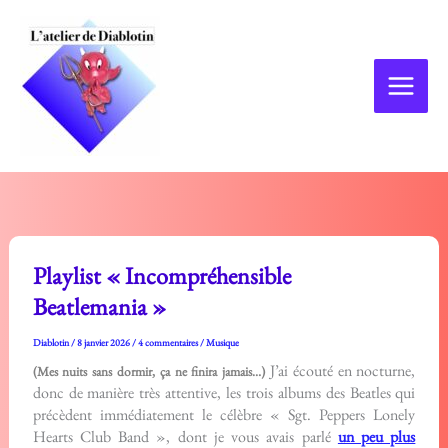
Aller
au
contenu
Playlist « Incompréhensible
Beatlemania »
Diablotin
/
8 janvier 2026
/
4 commentaires
/
Musique
J’ai écouté en nocturne,
(Mes nuits sans dormir, ça ne finira jamais…)
donc de manière très attentive, les trois albums des Beatles qui
précèdent immédiatement le célèbre « Sgt. Peppers Lonely
Hearts Club Band », dont je vous avais parlé
un peu plus