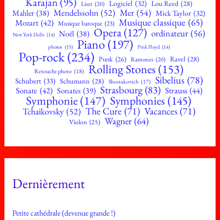
Karajan
(95)
Logiciel
(32)
Lou Reed
(28)
Liszt
(20)
Mendelssohn
(52)
Mer
(54)
Mahler
(38)
Mick Taylor
(32)
Musique classique
(65)
Mozart
(42)
Musique baroque
(23)
Opera
(127)
ordinateur
(56)
Noël
(38)
New York Dolls
(14)
Piano
(197)
photos
(15)
Pink Floyd
(14)
Pop-rock
(234)
Ravel
(28)
Punk
(26)
Ramones
(20)
Rolling Stones
(153)
Retouche photo
(18)
Sibelius
(78)
Schubert
(33)
Schumann
(28)
Shostakovich
(17)
Strasbourg
(83)
Sonate
(42)
Strauss
(44)
Sonates
(39)
Symphonie
(147)
Symphonies
(145)
The Cure
(71)
Vacances
(71)
Tchaikovsky
(52)
Wagner
(64)
Violon
(25)
Dernièrement
Petite cathédrale (devenue grande !)