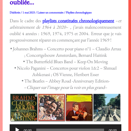
oubliée…
Diablotin
/
1 mai 2025
/
Laisser un commentaire
/
Playlists chronologiques
Dans le cadre des
playlists constituées chronologiquement
–
et
arbitrairement de 1964 à 2020
– , j’avais malencontreusement
oublié 4 années : 1969, 1974, 1975 et 2004. Erreur que je vais
progressivement réparer en commençant par l’année 1969 !
•
Johannes Brahms – Concerto pour piano n°1 – Claudio Arrau
; Concertgebouw Amsterdam, Bernard Haitink
•
The Butterfield Blues Band – Keep On Moving
•
Nicolo Paganini – Concertos pour violon 1&2 – Shmuel
Ashkenasi ; OS Vienne, Heribert Esser
•
The Beatles – Abbey Road -Anniversary Edition-
–
Cliquer sur l’image pour la voir en plus grand
–
Lecteur
00:00
00:00