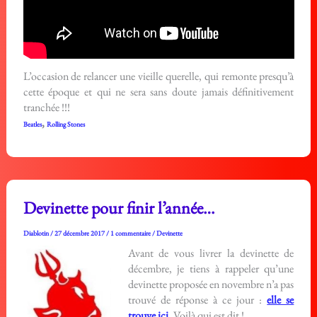
L’occasion de relancer une vieille querelle, qui remonte presqu’à
cette époque et qui ne sera sans doute jamais définitivement
tranchée !!!
,
Beatles
Rolling Stones
Devinette pour finir l’année…
Diablotin
/
27 décembre 2017
/
1 commentaire
/
Devinette
Avant de vous livrer la devinette de
décembre, je tiens à rappeler qu’une
devinette proposée en novembre n’a pas
trouvé de réponse à ce jour :
elle se
trouve ici
. Voilà qui est dit !