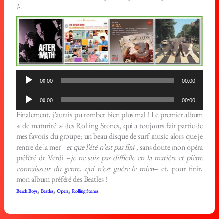
!
-.
Lecteur
00:00
00:00
audio
Lecteur
00:00
00:00
audio
Finalement, j’aurais pu tomber bien plus mal ! Le premier album
« de maturité » des Rolling Stones, qui a toujours fait partie de
mes favoris du groupe; un beau disque de surf music alors que je
rentre de la mer –
et que l’été n’est pas fini
-, sans doute mon opéra
préféré de Verdi –
je ne suis pas difficile en la matière et piètre
connaisseur du genre, qui n’est guère le mien
– et, pour finir,
mon album préféré des Beatles !
,
,
,
Beach Boys
Beatles
Opera
Rolling Stones