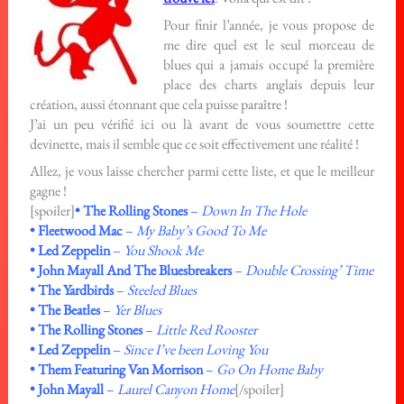
Pour finir l’année, je vous propose de
me dire quel est le seul morceau de
blues qui a jamais occupé la première
place des charts anglais depuis leur
création, aussi étonnant que cela puisse paraître !
J’ai un peu vérifié ici ou là avant de vous soumettre cette
devinette, mais il semble que ce soit effectivement une réalité !
Allez, je vous laisse chercher parmi cette liste, et que le meilleur
gagne !
[spoiler]
• The Rolling Stones
–
Down In The Hole
• Fleetwood Mac
–
My Baby’s Good To Me
• Led Zeppelin
–
You Shook Me
• John Mayall And The Bluesbreakers
–
Double Crossing’ Time
• The Yardbirds
–
Steeled Blues
• The Beatles
–
Yer Blues
• The Rolling Stones
–
Little Red Rooster
• Led Zeppelin
–
Since I’ve been Loving You
• Them Featuring Van Morrison
–
Go On Home Baby
• John Mayall
–
Laurel Canyon Home
[/spoiler]