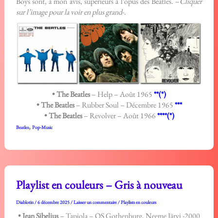
Boys sont, à mon avis, supérieurs à l’opus des Beatles. –
Cliquer
sur l’image pour la voir en plus grand
-.
• The Beatles
– Help – Août 1965
**(*)
• The Beatles
– Rubber Soul – Décembre 1965
***
• The Beatles
– Revolver – Août 1966
****(*)
,
Beatles
Pop-Music
Playlist en couleurs – Gris à nouveau
Diablotin
/
6 décembre 2025
/
Laisser un commentaire
/
Playlists en couleurs
• Jean Sibelius
– Tapiola – OS Gothenburg, Neeme Järvi -2000