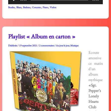
audio
,
,
,
,
,
Beatles
Blues
Brahms
Concerto
Piano
Violon
Playlist « Album en carton »
Diablotin
/
19 septembre 2021
/
2 commentaires
/
Au jour le jour
,
Musique
Ecoute
attentive
ce matin
d’un
album
mythique
«Sgt.
Pepper’s
Lonely
Hearts
Club