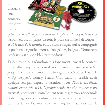
du
cinquanti
ème
anniversa
ire est très
joliment
présentée –
belle reproduction de la photo de la pochette
– et
l’album est accompagné de tout le pack cartonné à découper –
d’où le titre de la notule, vous l’aurez compris
-qui accompagnait
la pochette originale : moustaches, galons, badges… Toute cette
profusion est disponible à prix modique.
Evidemment, cela n’améliore pas fondamentalement le contenu
de cet album mythique pour de nombreux auditeurs –
je n’en fais
pas partie
-, mais l’ensemble reste très agréable à écouter. L’aura de
« Sgt. Pepper’s Lonely Hearts Club Band » semble avoir
quelque peu pâli depuis sa parution –
tant d’autres excellents
albums sont sortis en 1967, grande année en réalité pour ce genre
musical
-, et ce sont essentiellement tous les gimmicks de console
et de mixage qui ont perduré, bien plus que le contenu musical
dont certaines facilités sont très largement sauvées par la