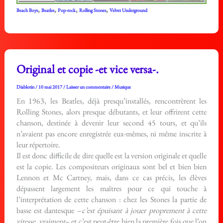
,
,
,
,
Beach Boys
Beatles
Pop-rock
Rolling Stones
Velvet Underground
Original et copie -et vice versa-.
Diablotin
/
10 mai 2017
/
Laisser un commentaire
/
Musique
En 1963, les Beatles, déjà presqu’installés, rencontrèrent les
Rolling Stones, alors presque débutants, et leur offrirent cette
chanson, destinée à devenir leur second 45 tours, et qu’ils
n’avaient pas encore enregistrée eux-mêmes, ni même inscrite à
leur répertoire.
Il est donc difficile de dire quelle est la version originale et quelle
est la copie. Les compositeurs originaux sont bel et bien bien
Lennon et Mc Cartney, mais, dans ce cas précis, les élèves
dépassent largement les maîtres pour ce qui touche à
l’interprétation de cette chanson : chez les Stones la partie de
basse est dantesque –
c’est épuisant à jouer proprement à cette
vitesse, vraiment
– et c’est peut-être bien la première fois que l’on