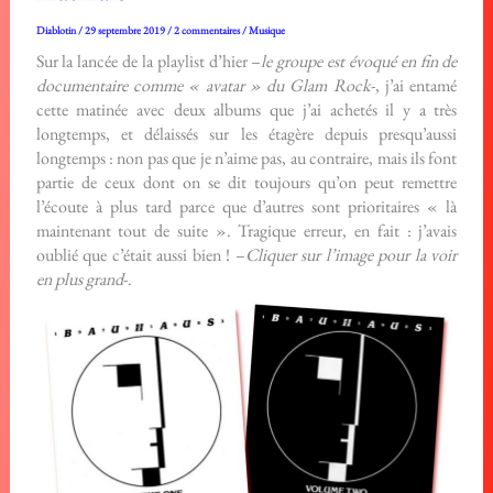
Diablotin
/
29 septembre 2019
/
2 commentaires
/
Musique
Sur la lancée de la playlist d’hier –
le groupe est évoqué en fin de
documentaire comme « avatar » du Glam Rock
-, j’ai entamé
cette matinée avec deux albums que j’ai achetés il y a très
longtemps, et délaissés sur les étagère depuis presqu’aussi
longtemps : non pas que je n’aime pas, au contraire, mais ils font
partie de ceux dont on se dit toujours qu’on peut remettre
l’écoute à plus tard parce que d’autres sont prioritaires « là
maintenant tout de suite ». Tragique erreur, en fait : j’avais
oublié que c’était aussi bien ! –
Cliquer sur l’image pour la voir
en plus grand
-.