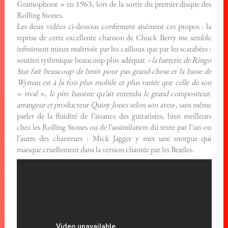
Gramophone » en 1963, lors de la sortie du premier disque des
Rolling Stones.
Les deux vidéos ci-dessous confirment aisément ces propos : la
reprise de cette excellente chanson de Chuck Berry me semble
infiniment mieux maîtrisée par les cailloux que par les scarabées :
soutien rythmique beaucoup plus adéquat –
la batterie de Ringo
Star fait beaucoup de bruit pour pas grand-chose et la basse de
Wyman est à la fois plus mobile et plus variée que celle de son
« rival », le pire bassiste qu’ait entendu le grand compositeur,
arrangeur et producteur Quiny Jones selon son aveu
-, sans même
parler de la fluidité de l’aisance des guitaristes, bien meilleurs
chez les Rolling Stones ou de l’assimilation du texte par l’un ou
l’autre des chanteurs : Mick Jagger y met une morgue qui
manque cruellement dans la version chantée par les Beatles.