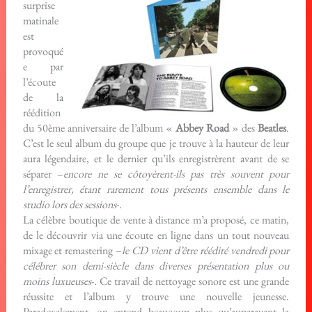
surprise
matinale
est
provoqué
e par
l’écoute
de la
réédition
du 50ème anniversaire de l’album «
Abbey Road
» des
Beatles
.
C’est le seul album du groupe que je trouve à la hauteur de leur
aura légendaire, et le dernier qu’ils enregistrèrent avant de se
séparer –
encore ne se côtoyèrent-ils pas très souvent pour
l’enregistrer, étant rarement tous présents ensemble dans le
studio lors des sessions
-.
La célèbre boutique de vente à distance m’a proposé, ce matin,
de le découvrir via une écoute en ligne dans un tout nouveau
mixage et remastering –
le CD vient d’être réédité vendredi pour
célébrer son demi-siècle dans diverses présentation plus ou
moins luxueuses
-. Ce travail de nettoyage sonore est une grande
réussite et l’album y trouve une nouvelle jeunesse.
Paradoxalement, on entend beaucoup plus qu’auparavant la