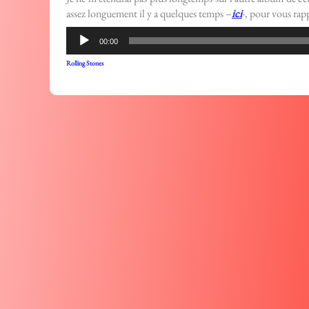
assez longuement il y a quelques temps –
ici
-, pour vous rap
Lecteur
00:00
audio
Rolling Stones