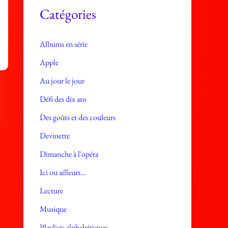
e
Catégories
s
Albums en série
Apple
Au jour le jour
r
Défi des dix ans
Des goûts et des couleurs
Devinette
Dimanche à l'opéra
Ici ou ailleurs…
Lecture
Musique
Playlists alphabétiques