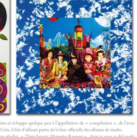
erniers et échappe quelque peu à l’appellation de « compilation », de l’aveu
l fait d’ailleurs partie de la liste officielle des albums de studio.
te playlist, « Their Satanic Majesties Request », dont je vous ai déjà parlé