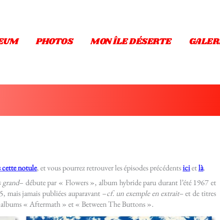
EUM
PHOTOS
MON ÎLE DÉSERTE
GALER
 cette notule
, et vous pourrez retrouver les épisodes précédents
ici
et
là
.
s grand
– débute par « Flowers », album hybride paru durant l’été 1967 et
65, mais jamais publiées auparavant –
cf.
un exemple en extrait
– et de titres
les albums « Aftermath » et « Between The Buttons ».