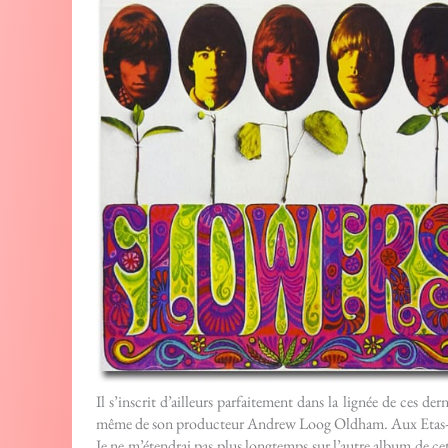
Il s’inscrit d’ailleurs parfaitement dans la lignée de ces d
même de son producteur Andrew Loog Oldham. Aux Etas-Unis, i
Je ne m’étendrai pas plus longtemps sur l’autre album de cet