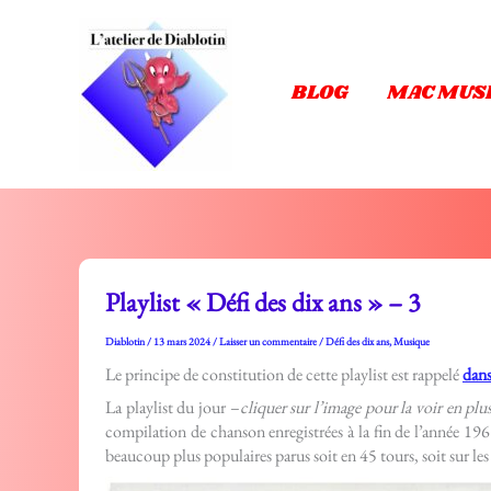
Aller
au
contenu
BLOG
MAC MUS
Playlist « Défi des dix ans » – 3
Diablotin
/
13 mars 2024
/
Laisser un commentaire
/
Défi des dix ans
,
Musique
Le principe de constitution de cette playlist est rappelé
dans
La playlist du jour –
cliquer sur l’image pour la voir en plu
compilation de chanson enregistrées à la fin de l’année 19
beaucoup plus populaires parus soit en 45 tours, soit sur 