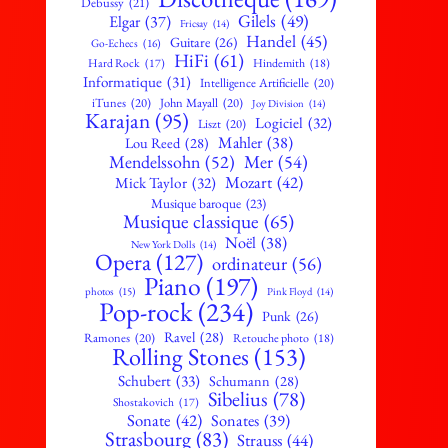
Debussy
(21)
Gilels
(49)
Elgar
(37)
Fricsay
(14)
Handel
(45)
Guitare
(26)
Go-Echecs
(16)
HiFi
(61)
Hard Rock
(17)
Hindemith
(18)
Informatique
(31)
Intelligence Artificielle
(20)
iTunes
(20)
John Mayall
(20)
Joy Division
(14)
Karajan
(95)
Logiciel
(32)
Liszt
(20)
Mahler
(38)
Lou Reed
(28)
Mendelssohn
(52)
Mer
(54)
Mozart
(42)
Mick Taylor
(32)
Musique baroque
(23)
Musique classique
(65)
Noël
(38)
New York Dolls
(14)
Opera
(127)
ordinateur
(56)
Piano
(197)
photos
(15)
Pink Floyd
(14)
Pop-rock
(234)
Punk
(26)
Ravel
(28)
Ramones
(20)
Retouche photo
(18)
Rolling Stones
(153)
Schubert
(33)
Schumann
(28)
Sibelius
(78)
Shostakovich
(17)
Sonate
(42)
Sonates
(39)
Strasbourg
(83)
Strauss
(44)