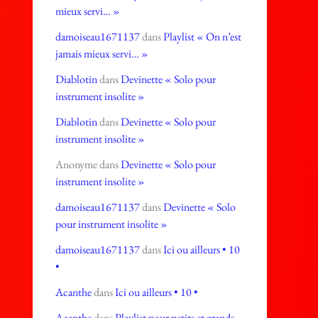
mieux servi… »
damoiseau1671137
dans
Playlist « On n’est
jamais mieux servi… »
Diablotin
dans
Devinette « Solo pour
instrument insolite »
Diablotin
dans
Devinette « Solo pour
instrument insolite »
Anonyme
dans
Devinette « Solo pour
instrument insolite »
damoiseau1671137
dans
Devinette « Solo
pour instrument insolite »
damoiseau1671137
dans
Ici ou ailleurs • 10
•
Acanthe
dans
Ici ou ailleurs • 10 •
Acanthe
dans
Playlist pour petits et grands