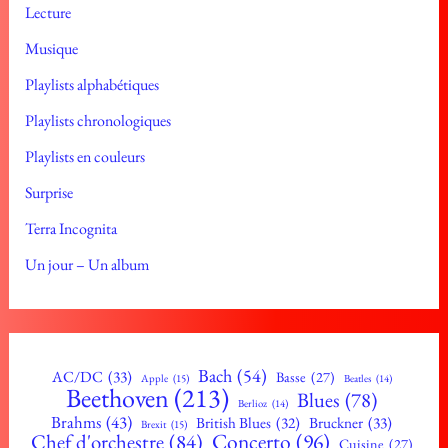
Lecture
Musique
Playlists alphabétiques
Playlists chronologiques
Playlists en couleurs
Surprise
Terra Incognita
Un jour – Un album
Bach
(54)
AC/DC
(33)
Basse
(27)
Apple
(15)
Beatles
(14)
Beethoven
(213)
Blues
(78)
Berlioz
(14)
Brahms
(43)
British Blues
(32)
Bruckner
(33)
Brexit
(15)
Concerto
(96)
Chef d'orchestre
(84)
Cuisine
(27)