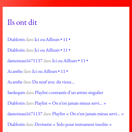
Ils ont dit
Diablotin
dans
Ici ou Ailleurs • 11 •
Diablotin
dans
Ici ou Ailleurs • 11 •
damoiseau1671137
dans
Ici ou Ailleurs • 11 •
Acanthe
dans
Ici ou Ailleurs • 11 •
Acanthe
dans
Du neuf avec du vieux…
Sardequin
dans
Playlist contrastée d’un artiste singulier
Diablotin
dans
Playlist « On n’est jamais mieux servi… »
damoiseau1671137
dans
Playlist « On n’est jamais mieux servi… »
Diablotin
dans
Devinette « Solo pour instrument insolite »