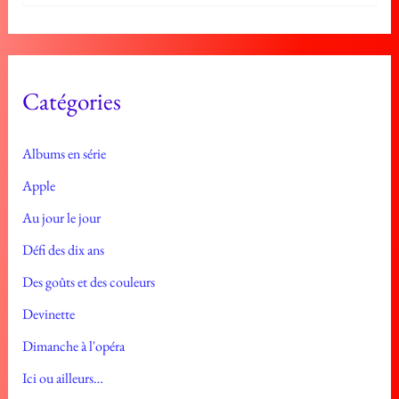
c
h
i
v
e
Catégories
s
Albums en série
Apple
Au jour le jour
Défi des dix ans
Des goûts et des couleurs
Devinette
Dimanche à l'opéra
Ici ou ailleurs…