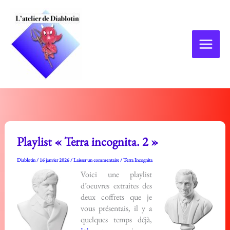
Aller
au
contenu
Playlist « Terra incognita. 2 »
Diablotin
/
16 janvier 2026
/
Laisser un commentaire
/
Terra Incognita
Voici une playlist
d’oeuvres extraites des
deux coffrets que je
vous présentais, il y a
quelques temps déjà,