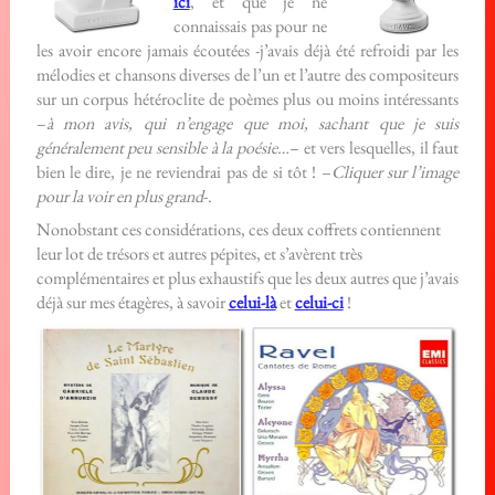
ici
, et que je ne
connaissais pas pour ne
les avoir encore jamais écoutées -j’avais déjà été refroidi par les
mélodies et chansons diverses de l’un et l’autre des compositeurs
sur un corpus hétéroclite de poèmes plus ou moins intéressants
–
à mon avis, qui n’engage que moi, sachant que je suis
généralement peu sensible à la poésie…
– et vers lesquelles, il faut
bien le dire, je ne reviendrai pas de si tôt ! –
Cliquer sur l’image
pour la voir en plus grand
-.
Nonobstant ces considérations, ces deux coffrets contiennent
leur lot de trésors et autres pépites, et s’avèrent très
complémentaires et plus exhaustifs que les deux autres que j’avais
déjà sur mes étagères, à savoir
celui-là
et
celui-ci
!