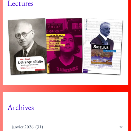
Lectures
Archives
A
r