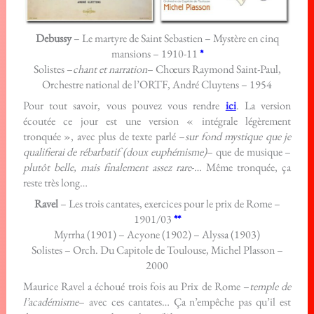
Debussy
– Le martyre de Saint Sebastien – Mystère en cinq
mansions – 1910-11
*
Solistes –
chant et narration
– Chœurs Raymond Saint-Paul,
Orchestre national de l’ORTF, André Cluytens – 1954
Pour tout savoir, vous pouvez vous rendre
ici
. La version
écoutée ce jour est une version « intégrale légèrement
tronquée », avec plus de texte parlé –
sur fond mystique que je
qualifierai de rébarbatif (doux euphémisme)
– que de musique –
plutôt belle, mais finalement assez rare
-… Même tronquée, ça
reste très long…
Ravel
– Les trois cantates, exercices pour le prix de Rome –
1901/03
**
Myrrha (1901) – Acyone (1902) – Alyssa (1903)
Solistes – Orch. Du Capitole de Toulouse, Michel Plasson –
2000
Maurice Ravel a échoué trois fois au Prix de Rome –
temple de
l’académisme
– avec ces cantates… Ça n’empêche pas qu’il est