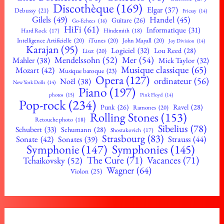
Discothèque
(169)
Elgar
(37)
Debussy
(21)
Fricsay
(14)
Gilels
(49)
Handel
(45)
Guitare
(26)
Go-Echecs
(16)
HiFi
(61)
Informatique
(31)
Hard Rock
(17)
Hindemith
(18)
Intelligence Artificielle
(20)
iTunes
(20)
John Mayall
(20)
Joy Division
(14)
Karajan
(95)
Logiciel
(32)
Lou Reed
(28)
Liszt
(20)
Mendelssohn
(52)
Mer
(54)
Mahler
(38)
Mick Taylor
(32)
Musique classique
(65)
Mozart
(42)
Musique baroque
(23)
Opera
(127)
ordinateur
(56)
Noël
(38)
New York Dolls
(14)
Piano
(197)
photos
(15)
Pink Floyd
(14)
Pop-rock
(234)
Ravel
(28)
Punk
(26)
Ramones
(20)
Rolling Stones
(153)
Retouche photo
(18)
Sibelius
(78)
Schubert
(33)
Schumann
(28)
Shostakovich
(17)
Strasbourg
(83)
Sonate
(42)
Strauss
(44)
Sonates
(39)
Symphonie
(147)
Symphonies
(145)
The Cure
(71)
Vacances
(71)
Tchaikovsky
(52)
Wagner
(64)
Violon
(25)