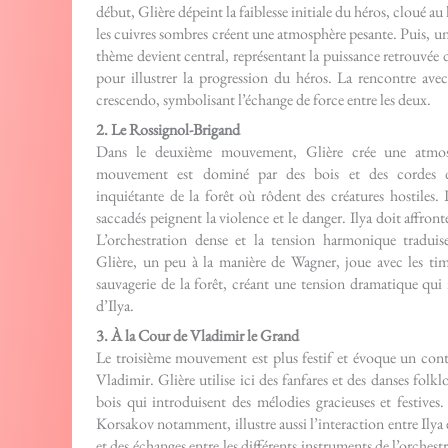
début, Glière dépeint la faiblesse initiale du héros, cloué au 
les cuivres sombres créent une atmosphère pesante. Puis, un 
thème devient central, représentant la puissance retrouvée 
pour illustrer la progression du héros. La rencontre ave
crescendo, symbolisant l’échange de force entre les deux.
2. Le Rossignol-Brigand
Dans le deuxième mouvement, Glière crée une atmos
mouvement est dominé par des bois et des cordes di
inquiétante de la forêt où rôdent des créatures hostiles. 
saccadés peignent la violence et le danger. Ilya doit affronte
L’orchestration dense et la tension harmonique traduis
Glière, un peu à la manière de Wagner, joue avec les tim
sauvagerie de la forêt, créant une tension dramatique qui 
d’Ilya.
3. À la Cour de Vladimir le Grand
Le troisième mouvement est plus festif et évoque un contra
Vladimir. Glière utilise ici des fanfares et des danses folkl
bois qui introduisent des mélodies gracieuses et festive
Korsakov notamment, illustre aussi l’interaction entre Ilya e
et des échanges entre les différents instruments de l’orche