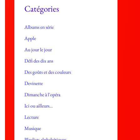
e
Catégories
s
Albums en série
Apple
Au jour le jour
Défi des dix ans
Des goûts et des couleurs
Devinette
Dimanche à l'opéra
Ici ou ailleurs…
Lecture
Musique
Playlists alphabétiques