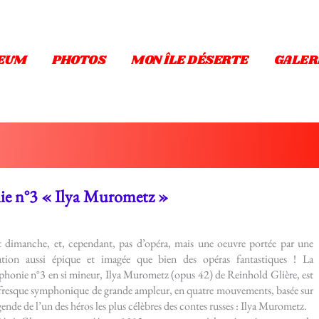
EUM
PHOTOS
MON ÎLE DÉSERTE
GALER
ie n°3 « Ilya Murometz »
t dimanche, et, cependant, pas d’opéra, mais une oeuvre portée par une
ation aussi épique et imagée que bien des opéras fantastiques ! La
honie n°3 en si mineur, Ilya Murometz (opus 42) de Reinhold Glière, est
fresque symphonique de grande ampleur, en quatre mouvements, basée sur
égende de l’un des héros les plus célèbres des contes russes : Ilya Murometz.