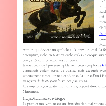
Dédi
« P
Rach
qui 
thèm
épiq
Rein
conn
Muro
Arthur, qui devient un symbole de la bravoure et de la fo
descriptive, riche en textures orchestrales et évoque aut
enregistrée et interprétée sans coupures.
Je vous avais déjà présenté rapidement cette symphonie
ici
connaissais étaient certes de qualité, mais exécutée ave
sérieusement « raccourcie » et adaptée à la durée d’un LP
imagettes de droite pour les voir en plus grand
-.
La symphonie, en quatre mouvements, dépeint donc quatre
Murometz.
1. Ilya Murometz et Sviatogor
Le premier mouvement est une introduction majestueuse