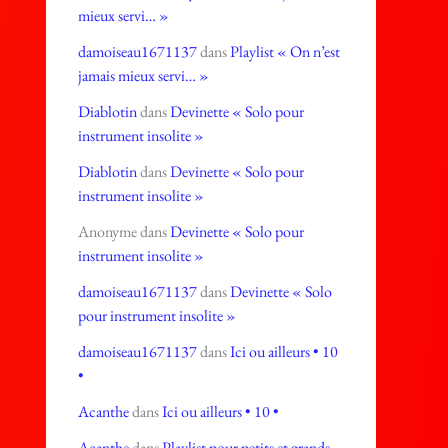
mieux servi… »
damoiseau1671137
dans
Playlist « On n’est
jamais mieux servi… »
Diablotin
dans
Devinette « Solo pour
instrument insolite »
Diablotin
dans
Devinette « Solo pour
instrument insolite »
Anonyme
dans
Devinette « Solo pour
instrument insolite »
damoiseau1671137
dans
Devinette « Solo
pour instrument insolite »
damoiseau1671137
dans
Ici ou ailleurs • 10
•
Acanthe
dans
Ici ou ailleurs • 10 •
Acanthe
dans
Playlist pour petits et grands