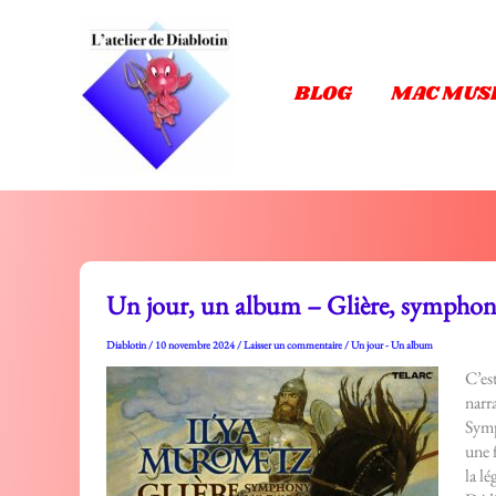
Aller
au
contenu
BLOG
MAC MUS
Un jour, un album – Glière, symphon
Diablotin
/
10 novembre 2024
/
Laisser un commentaire
/
Un jour - Un album
C’es
narr
Symp
une 
la l