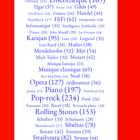
Debussy
(21)
Gilels
(49)
Elgar
(37)
Fricsay
(14)
Handel
(45)
Guitare
(26)
Go-Echecs
(16)
HiFi
(61)
Hard Rock
(17)
Hindemith
(18)
Informatique
(31)
Intelligence Artificielle
(20)
iTunes
(20)
John Mayall
(20)
Joy Division
(14)
Karajan
(95)
Logiciel
(32)
Liszt
(20)
Mahler
(38)
Lou Reed
(28)
Mendelssohn
(52)
Mer
(54)
Mozart
(42)
Mick Taylor
(32)
Musique baroque
(23)
Musique classique
(65)
Noël
(38)
New York Dolls
(14)
Opera
(127)
ordinateur
(56)
Piano
(197)
photos
(15)
Pink Floyd
(14)
Pop-rock
(234)
Punk
(26)
Ravel
(28)
Ramones
(20)
Retouche photo
(18)
Rolling Stones
(153)
Schubert
(33)
Schumann
(28)
Sibelius
(78)
Shostakovich
(17)
Sonate
(42)
Sonates
(39)
Strasbourg
(82)
Strauss
(44)