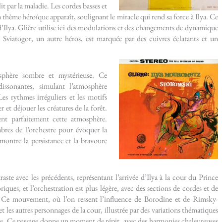
lit par la maladie. Les cordes basses et
thème héroïque apparaît, soulignant le miracle qui rend sa force à Ilya. Ce
d’Ilya. Glière utilise ici des modulations et des changements de dynamique
c Sviatogor, un autre héros, est marquée par des cuivres éclatants et un
phère sombre et mystérieuse. Ce
ssonantes, simulant l’atmosphère
Les rythmes irréguliers et les motifs
r et déjouer les créatures de la forêt.
ent parfaitement cette atmosphère.
bres de l’orchestre pour évoquer la
montre la persistance et la bravoure
ste avec les précédents, représentant l’arrivée d’Ilya à la cour du Prince
oriques, et l’orchestration est plus légère, avec des sections de cordes et de
s. Ce mouvement, où l’on ressent l’influence de Borodine et de Rimsky-
t les autres personnages de la cour, illustrée par des variations thématiques
stre. Ce passage donne un moment de répit, avec des harmonies chaleureuses