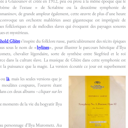
ée à Glazounov et créée en 1912, peu ou prou à la même époque que le
oème de l’extase » de Scriabine ou la deuxième symphonie de
maninov, de grande ampleur également, cette œuvre de plus d’une heure
convoque un orchestre mahlérien assez gigantesque est imprégnée de
es folkloriques et de mélodies slaves qui évoquent des paysages sonores
ues et mystérieux.
hold Glière
s’inspire du folklore russe, particulièrement des récits épiques
us sous le nom de «
bylines
», pour illustrer le parcours héroïque d’Ilya
metz, chevalier légendaire, sorte de synthèse entre Siegfried et le roi
rce dans la culture slave. La musique de Glière dans cette symphonie est
ant la puissance que la magie. La version écoutée ce jour est superbement
ou
là
, mais les seules versions que je
c moulâtes coupures, l’oeuvre étant
 dans ces deux albums –
cliquer sur les
 moments de la vie du bogyatir Ilya
 au personnage d’Ilya Murometz. Au