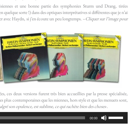
risiennes et une bonne partie des symphonies Sturm und Drang, tirées
en quelque sorte !) dans des optiques interprétatives si différentes que je n’ai
iver avec Haydn, si j’en écoute un peu longtemps. –
Cliquer sur l’image pour
ces deux versions furent très bien accueillies par la presse spécialisée,
les plus contemporaines que les miennes, hors style et que les menuets sont,
algré son opulence, est sublime, ce qui rachète bien des choses
-.
Utilisez
00:00
les
flèches