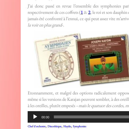
J’ai donc passé en revue l’ensemble des symphonies pa
respectivement de ces coffrets (
1
&
2
, le roi et son dauphin 
jamais été confronté à l’ennui, ce qui peut assez vite m’arr
la voir en plus grand
-.
Etonnamment, et malgré des options radicalement opposées, 
même si les versions de Karajan peuvent sembler, à des oreil
à les oreilles, plutôt empesés –
mais le quatuor des cordes, m
Lecteur
00:00
audio
,
,
,
Chef d'orchestre
Discothèque
Haydn
Symphonies