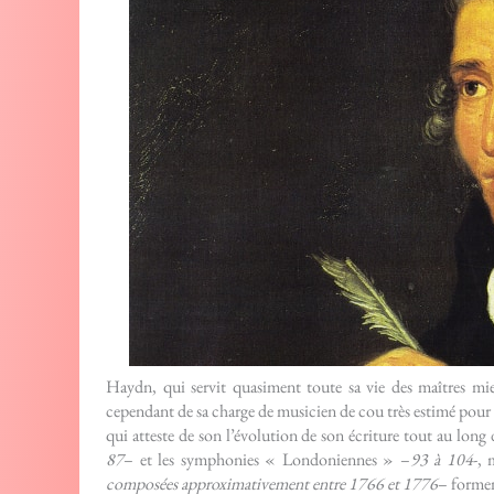
Haydn, qui servit quasiment toute sa vie des maîtres mie
cependant de sa charge de musicien de cou très estimé po
qui atteste de son l’évolution de son écriture tout au long 
87
– et les symphonies « Londoniennes » –
93 à 104
-, 
composées approximativement entre 1766 et 1776
– formen