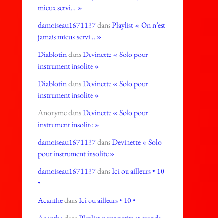
mieux servi… »
damoiseau1671137
dans
Playlist « On n’est
jamais mieux servi… »
Diablotin
dans
Devinette « Solo pour
instrument insolite »
Diablotin
dans
Devinette « Solo pour
instrument insolite »
Anonyme
dans
Devinette « Solo pour
instrument insolite »
damoiseau1671137
dans
Devinette « Solo
pour instrument insolite »
damoiseau1671137
dans
Ici ou ailleurs • 10
•
Acanthe
dans
Ici ou ailleurs • 10 •
Acanthe
dans
Playlist pour petits et grands