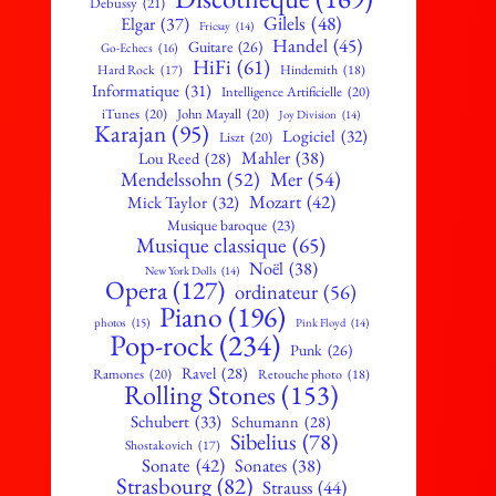
Debussy
(21)
Gilels
(48)
Elgar
(37)
Fricsay
(14)
Handel
(45)
Guitare
(26)
Go-Echecs
(16)
HiFi
(61)
Hard Rock
(17)
Hindemith
(18)
Informatique
(31)
Intelligence Artificielle
(20)
iTunes
(20)
John Mayall
(20)
Joy Division
(14)
Karajan
(95)
Logiciel
(32)
Liszt
(20)
Mahler
(38)
Lou Reed
(28)
Mendelssohn
(52)
Mer
(54)
Mozart
(42)
Mick Taylor
(32)
Musique baroque
(23)
Musique classique
(65)
Noël
(38)
New York Dolls
(14)
Opera
(127)
ordinateur
(56)
Piano
(196)
photos
(15)
Pink Floyd
(14)
Pop-rock
(234)
Punk
(26)
Ravel
(28)
Ramones
(20)
Retouche photo
(18)
Rolling Stones
(153)
Schubert
(33)
Schumann
(28)
Sibelius
(78)
Shostakovich
(17)
Sonate
(42)
Sonates
(38)
Strasbourg
(82)
Strauss
(44)