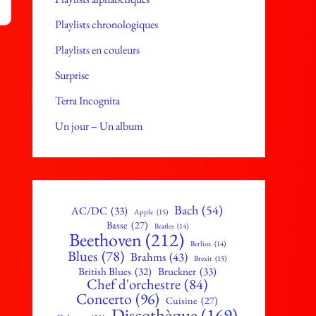
Playlists chronologiques
r
Playlists en couleurs
Surprise
Terra Incognita
Un jour – Un album
Bach
(54)
AC/DC
(33)
Apple
(15)
Basse
(27)
Beatles
(14)
Beethoven
(212)
Berlioz
(14)
Blues
(78)
Brahms
(43)
Brexit
(15)
British Blues
(32)
Bruckner
(33)
Chef d'orchestre
(84)
Concerto
(96)
Cuisine
(27)
Discothèque
(169)