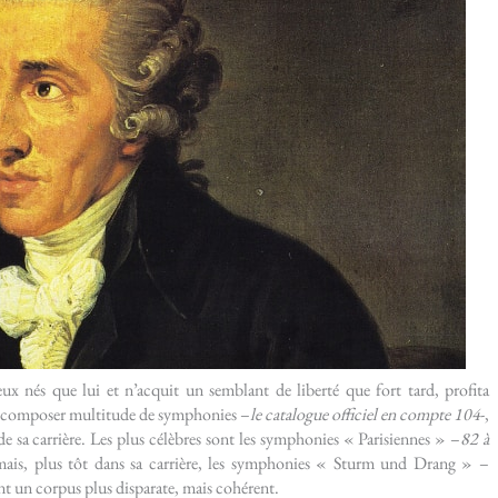
ux nés que lui et n’acquit un semblant de liberté que fort tard, profita
ur composer multitude de symphonies –
le catalogue officiel en compte 104
-,
de sa carrière. Les plus célèbres sont les symphonies « Parisiennes » –
82 à
mais, plus tôt dans sa carrière, les symphonies « Sturm und Drang » –
t un corpus plus disparate, mais cohérent.