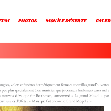
EUM
PHOTOS
MON ÎLE DÉSERTE
GALER
longées, volets et fenêtres hermétiquement fermées et oreilles grand’ouvertes
 un peu plus spécialement à un musicien que je connais finalement assez mal :
rès mauvais élève que fut Beethoven, surnommé « Le grand Mogol » par
eux suivies d’effets : « Mais que fait encore le Grand Mogol ? ».