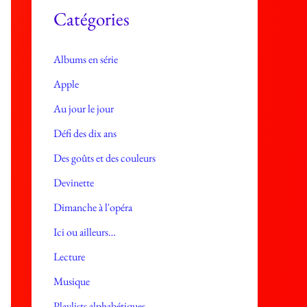
e
Catégories
s
Albums en série
Apple
Au jour le jour
Défi des dix ans
Des goûts et des couleurs
Devinette
Dimanche à l'opéra
Ici ou ailleurs…
Lecture
Musique
Playlists alphabétiques