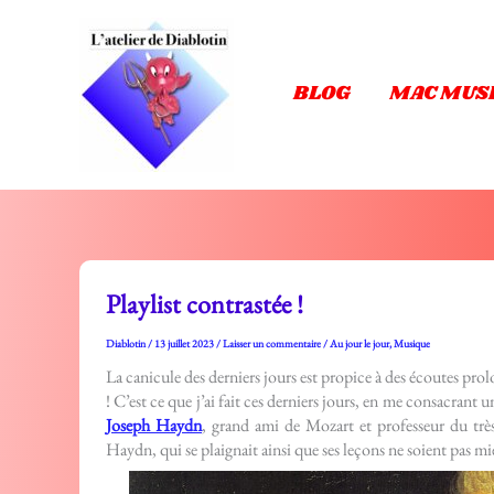
Aller
au
contenu
BLOG
MAC MUS
Playlist contrastée !
Diablotin
/
13 juillet 2023
/
Laisser un commentaire
/
Au jour le jour
,
Musique
La canicule des derniers jours est propice à des écoutes pro
! C’est ce que j’ai fait ces derniers jours, en me consacrant
Joseph Haydn
, grand ami de Mozart et professeur du t
Haydn, qui se plaignait ainsi que ses leçons ne soient pas mi