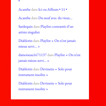
•
Acanthe
dans
Ici ou Ailleurs • 11 •
Acanthe
dans
Du neuf avec du vieux…
Sardequin
dans
Playlist contrastée d’un
artiste singulier
Diablotin
dans
Playlist « On n’est jamais
mieux servi… »
damoiseau1671137
dans
Playlist « On n’est
jamais mieux servi… »
Diablotin
dans
Devinette « Solo pour
instrument insolite »
Diablotin
dans
Devinette « Solo pour
instrument insolite »