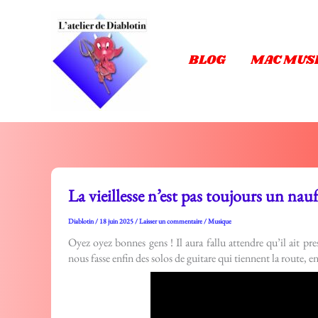
Aller
au
contenu
BLOG
MAC MUS
La vieillesse n’est pas toujours un nauf
Diablotin
/
18 juin 2025
/
Laisser un commentaire
/
Musique
Oyez oyez bonnes gens ! Il aura fallu attendre qu’il ait pr
nous fasse enfin des solos de guitare qui tiennent la route, e