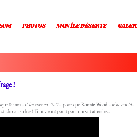
EUM
PHOTOS
MON ÎLE DÉSERTE
GALER
rage !
esque 80 ans –
il les aura en 2027
– pour que
Ronnie Wood
–
if he could
–
n studio ou en live ! Tout vient à point pour qui sait attendre…