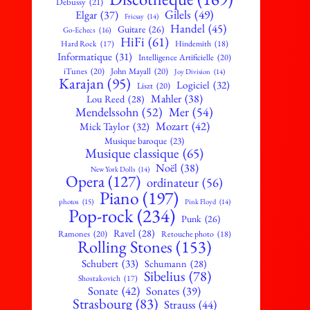
Debussy
(21)
Gilels
(49)
Elgar
(37)
Fricsay
(14)
Handel
(45)
Guitare
(26)
Go-Echecs
(16)
HiFi
(61)
Hard Rock
(17)
Hindemith
(18)
Informatique
(31)
Intelligence Artificielle
(20)
iTunes
(20)
John Mayall
(20)
Joy Division
(14)
Karajan
(95)
Logiciel
(32)
Liszt
(20)
Mahler
(38)
Lou Reed
(28)
Mendelssohn
(52)
Mer
(54)
Mozart
(42)
Mick Taylor
(32)
Musique baroque
(23)
Musique classique
(65)
Noël
(38)
New York Dolls
(14)
Opera
(127)
ordinateur
(56)
Piano
(197)
photos
(15)
Pink Floyd
(14)
Pop-rock
(234)
Punk
(26)
Ravel
(28)
Ramones
(20)
Retouche photo
(18)
Rolling Stones
(153)
Schubert
(33)
Schumann
(28)
Sibelius
(78)
Shostakovich
(17)
Sonate
(42)
Sonates
(39)
Strasbourg
(83)
Strauss
(44)