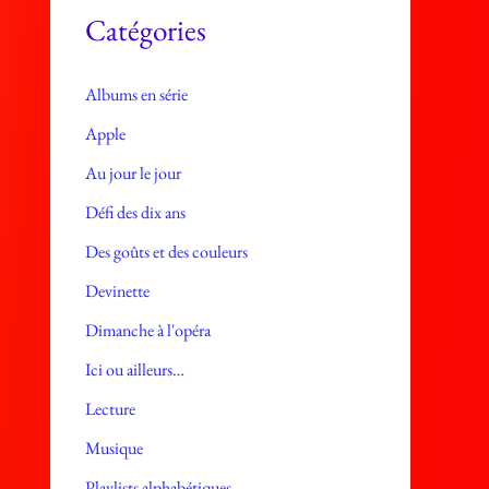
e
Catégories
s
Albums en série
Apple
Au jour le jour
Défi des dix ans
Des goûts et des couleurs
Devinette
Dimanche à l'opéra
Ici ou ailleurs…
Lecture
Musique
Playlists alphabétiques