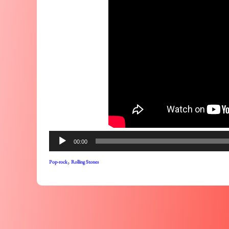
00:00
,
Pop-rock
Rolling Stones