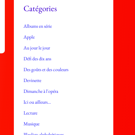
e
Catégories
s
Albums en série
Apple
Au jour le jour
Défi des dix ans
Des goûts et des couleurs
Devinette
Dimanche à l'opéra
Ici ou ailleurs…
Lecture
Musique
Playlists alphabétiques