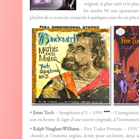
original, le plus varié et le 
les années 50 une quarantai
playlist de ce jour est consacrée à quelques-unes de ces piè
• Ernst Toch
– Symphonie n°3 – 1955
****
– L’enregistreme
son orchestre. Il s’agit d’une oeuvre originale, à l’instrument
• Ralph Vaughan-Williams
– Five Tudor Portraits – 1935
chorale et l’oratorio anglais, écrite pour orchestre, deux