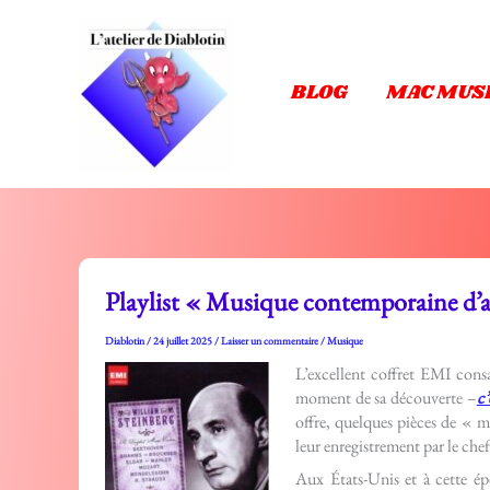
Aller
au
contenu
BLOG
MAC MUS
Playlist « Musique contemporaine d’
Diablotin
/
24 juillet 2025
/
Laisser un commentaire
/
Musique
L’excellent coffret EMI cons
moment de sa découverte –
c’
offre, quelques pièces de «
leur enregistrement par le ch
Aux États-Unis et à cette épo