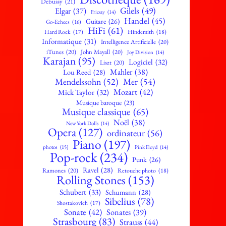
Debussy
(21)
Gilels
(49)
Elgar
(37)
Fricsay
(14)
Handel
(45)
Guitare
(26)
Go-Echecs
(16)
HiFi
(61)
Hard Rock
(17)
Hindemith
(18)
Informatique
(31)
Intelligence Artificielle
(20)
iTunes
(20)
John Mayall
(20)
Joy Division
(14)
Karajan
(95)
Logiciel
(32)
Liszt
(20)
Mahler
(38)
Lou Reed
(28)
Mendelssohn
(52)
Mer
(54)
Mozart
(42)
Mick Taylor
(32)
Musique baroque
(23)
Musique classique
(65)
Noël
(38)
New York Dolls
(14)
Opera
(127)
ordinateur
(56)
Piano
(197)
photos
(15)
Pink Floyd
(14)
Pop-rock
(234)
Punk
(26)
Ravel
(28)
Ramones
(20)
Retouche photo
(18)
Rolling Stones
(153)
Schubert
(33)
Schumann
(28)
Sibelius
(78)
Shostakovich
(17)
Sonate
(42)
Sonates
(39)
Strasbourg
(83)
Strauss
(44)