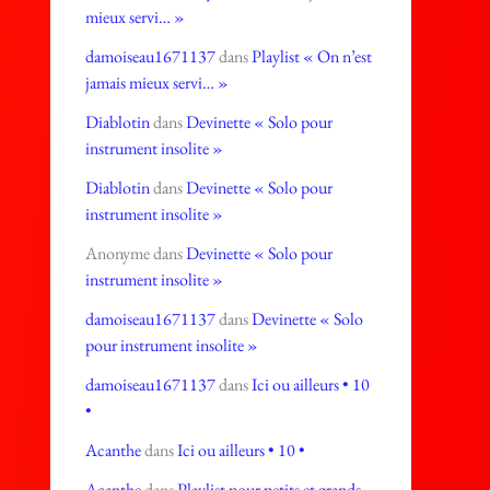
mieux servi… »
damoiseau1671137
dans
Playlist « On n’est
jamais mieux servi… »
Diablotin
dans
Devinette « Solo pour
instrument insolite »
Diablotin
dans
Devinette « Solo pour
instrument insolite »
Anonyme
dans
Devinette « Solo pour
instrument insolite »
damoiseau1671137
dans
Devinette « Solo
pour instrument insolite »
damoiseau1671137
dans
Ici ou ailleurs • 10
•
Acanthe
dans
Ici ou ailleurs • 10 •
Acanthe
dans
Playlist pour petits et grands