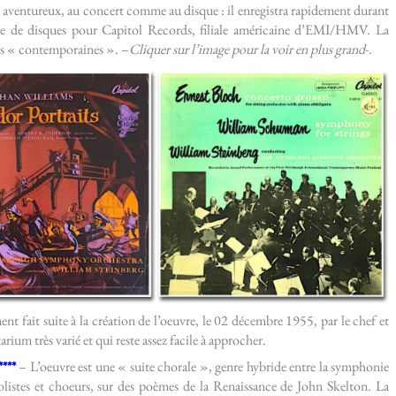
plus aventureux, au concert comme au disque : il enregistra rapidement durant
ne de disques pour Capitol Records, filiale américaine d’EMI/HMV. La
ces « contemporaines ». –
Cliquer sur l’image pour la voir en plus grand
-.
nt fait suite à la création de l’oeuvre, le 02 décembre 1955, par le chef et
arium très varié et qui reste assez facile à approcher.
****
– L’oeuvre est une « suite chorale », genre hybride entre la symphonie
 solistes et choeurs, sur des poèmes de la Renaissance de John Skelton. La