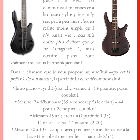
jouer à la basse. J’ai
commencé à m’intéresser à
la chose de plus près et m’y
suis peu à peu mis : c’est en
réalité moins simple qu’il
n’y paraît –
ie : cela m’a
coûté plus d’effort que je
ne l’imaginais !
-, mais
certains plans sont
vraiment très beaux harmoniquement !
Dans la chanson que je vous propose aujourd’hui –
qui est la
préférée de son auteur
-, la partie de basse se décompose ainsi :
•
Intro piano + synthé (très jolie, vraiment…) + première partie
couplet 1
•
Mesures 24 début basse (55 secondes après le début) – 44 :
pont + 2ème partie couplet 1
•
Mesures 45 à 63 : refrain (à partir de 1’38)
Pont sans basse : 16 mesures (2’20)
•
Mesures 80 à 107 : couplet avec première partie alternative à la
basse (très jolie à mes oreilles… à partir de 2’54)