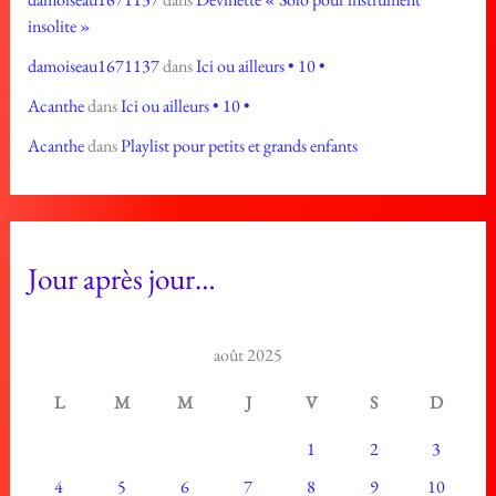
insolite »
damoiseau1671137
dans
Ici ou ailleurs • 10 •
Acanthe
dans
Ici ou ailleurs • 10 •
Acanthe
dans
Playlist pour petits et grands enfants
Jour après jour…
août 2025
L
M
M
J
V
S
D
1
2
3
4
5
6
7
8
9
10