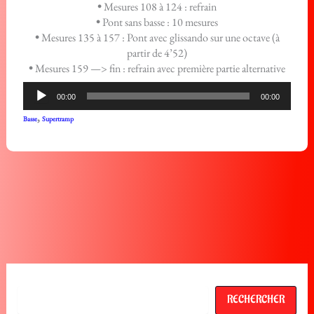
•
Mesures 108 à 124 : refrain
•
Pont sans basse : 10 mesures
•
Mesures 135 à 157 : Pont avec glissando sur une octave (à
partir de 4’52)
•
Mesures 159 —> fin : refrain avec première partie alternative
Lecteur
00:00
00:00
audio
,
Basse
Supertramp
Rechercher
RECHERCHER