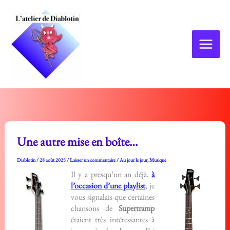
Aller
au
contenu
Une autre mise en boîte…
Diablotin
/
28 août 2025
/
Laisser un commentaire
/
Au jour le jour
,
Musique
Il y a presqu’un an déjà,
à
l’occasion d’une playlist
, je
vous signalais que certaines
chansons de
Supertramp
étaient très intéressantes à