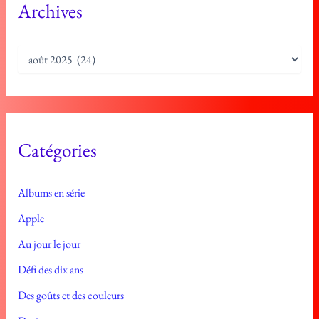
Archives
A
r
c
h
i
v
e
Catégories
s
Albums en série
Apple
Au jour le jour
Défi des dix ans
Des goûts et des couleurs