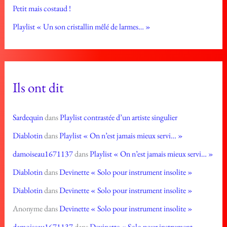
Petit mais costaud !
Playlist « Un son cristallin mêlé de larmes… »
Ils ont dit
Sardequin
dans
Playlist contrastée d’un artiste singulier
Diablotin
dans
Playlist « On n’est jamais mieux servi… »
damoiseau1671137
dans
Playlist « On n’est jamais mieux servi… »
Diablotin
dans
Devinette « Solo pour instrument insolite »
Diablotin
dans
Devinette « Solo pour instrument insolite »
Anonyme
dans
Devinette « Solo pour instrument insolite »
damoiseau1671137
dans
Devinette « Solo pour instrument