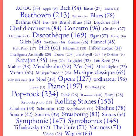
Bach
(54)
AC/DC
(33)
Basse
(27)
Apple
(15)
Beatles
(14)
Beethoven
(213)
Blues
(78)
Berlioz
(14)
Brahms
(43)
British Blues
(32)
Bruckner
(33)
Brexit
(15)
Concerto
(96)
Chef d'orchestre
(84)
Cuisine
(27)
Discothèque
(169)
Elgar
(37)
Debussy
(21)
Fricsay
(14)
Gilels
(49)
Handel
(45)
Guitare
(26)
Go-Echecs
(16)
HiFi
(61)
Informatique
(31)
Hard Rock
(17)
Hindemith
(18)
Intelligence Artificielle
(20)
iTunes
(20)
John Mayall
(20)
Joy Division
(14)
Karajan
(95)
Logiciel
(32)
Lou Reed
(28)
Liszt
(20)
Mendelssohn
(52)
Mer
(54)
Mahler
(38)
Mick Taylor
(32)
Musique classique
(65)
Mozart
(42)
Musique baroque
(23)
Opera
(127)
ordinateur
(56)
Noël
(38)
New York Dolls
(14)
Piano
(197)
photos
(15)
Pink Floyd
(14)
Pop-rock
(234)
Ravel
(28)
Punk
(26)
Ramones
(20)
Rolling Stones
(153)
Retouche photo
(18)
Sibelius
(78)
Schubert
(33)
Schumann
(28)
Shostakovich
(17)
Strasbourg
(83)
Sonate
(42)
Strauss
(44)
Sonates
(39)
Symphonie
(147)
Symphonies
(145)
The Cure
(71)
Vacances
(71)
Tchaikovsky
(52)
Wagner
(64)
Violon
(25)