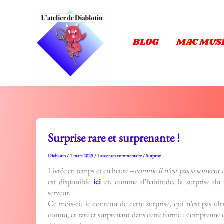
Aller
au
contenu
BLOG
MAC MUS
Surprise rare et surprenante !
Diablotin
/
1 mars 2025
/
Laisser un commentaire
/
Surprise
Livrée en temps et en heure –
comme il n’est pas si souvent
est disponible
ici
et, comme d’habitude, la surprise du 
serveur.
Ce mois-ci, le contenu de cette surprise, qui n’est pas ultr
connu, et rare et surprenant dans cette forme : comprenne qu