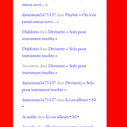
mieux servi… »
damoiseau1671137
dans
Playlist « On n’est
jamais mieux servi… »
Diablotin
dans
Devinette « Solo pour
instrument insolite »
Diablotin
dans
Devinette « Solo pour
instrument insolite »
Anonyme
dans
Devinette « Solo pour
instrument insolite »
damoiseau1671137
dans
Devinette « Solo
pour instrument insolite »
damoiseau1671137
dans
Ici ou ailleurs • 10
•
Acanthe
dans
Ici ou ailleurs • 10 •
Acanthe
dans
Playlist pour petits et grands