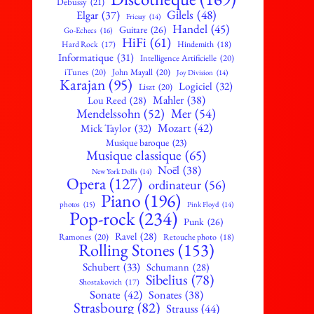
Debussy
(21)
Gilels
(48)
Elgar
(37)
Fricsay
(14)
Handel
(45)
Guitare
(26)
Go-Echecs
(16)
HiFi
(61)
Hard Rock
(17)
Hindemith
(18)
Informatique
(31)
Intelligence Artificielle
(20)
iTunes
(20)
John Mayall
(20)
Joy Division
(14)
Karajan
(95)
Logiciel
(32)
Liszt
(20)
Mahler
(38)
Lou Reed
(28)
Mendelssohn
(52)
Mer
(54)
Mozart
(42)
Mick Taylor
(32)
Musique baroque
(23)
Musique classique
(65)
Noël
(38)
New York Dolls
(14)
Opera
(127)
ordinateur
(56)
Piano
(196)
photos
(15)
Pink Floyd
(14)
Pop-rock
(234)
Punk
(26)
Ravel
(28)
Ramones
(20)
Retouche photo
(18)
Rolling Stones
(153)
Schubert
(33)
Schumann
(28)
Sibelius
(78)
Shostakovich
(17)
Sonate
(42)
Sonates
(38)
Strasbourg
(82)
Strauss
(44)