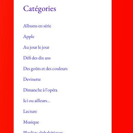
e
Catégories
s
Albums en série
Apple
Au jour le jour
Défi des dix ans
Des goûts et des couleurs
Devinette
Dimanche à l'opéra
Ici ou ailleurs…
Lecture
Musique
Playlists alphabétiques