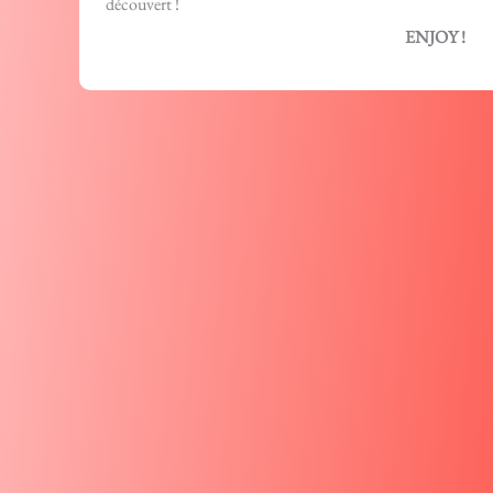
découvert !
ENJOY !