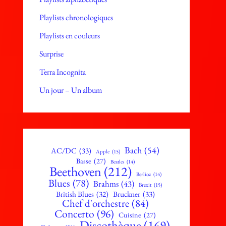
Playlists chronologiques
Playlists en couleurs
Surprise
Terra Incognita
Un jour – Un album
Bach
(54)
AC/DC
(33)
Apple
(15)
Basse
(27)
Beatles
(14)
Beethoven
(212)
Berlioz
(14)
Blues
(78)
Brahms
(43)
Brexit
(15)
British Blues
(32)
Bruckner
(33)
Chef d'orchestre
(84)
Concerto
(96)
Cuisine
(27)
Discothèque
(169)