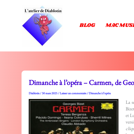
Aller
au
contenu
BLOG
MAC MUS
Dimanche à l’opéra – Carmen, de Geor
Diablotin
/
30 mars 2025
/
Laisser un commentaire
/
Dimanche à l'opéra
La s
Bize
et L
vers
cliq