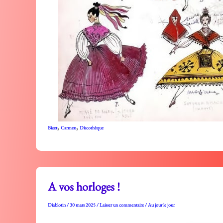
,
,
Bizet
Carmen
Discothèque
A vos horloges !
Diablotin
/
30 mars 2025
/
Laisser un commentaire
/
Au jour le jour