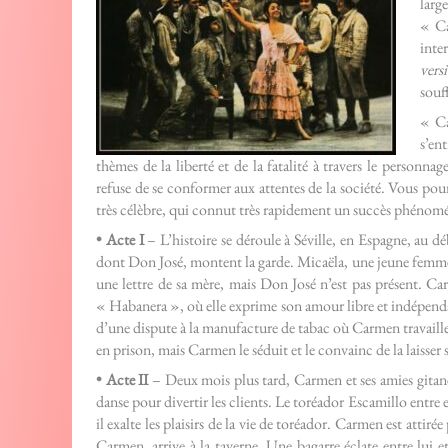
lar
« Ca
inte
vers
souf
« Ca
s’en
thèmes de la liberté et de la fatalité à travers le perso
refuse de se conformer aux attentes de la société. Vous pou
très célèbre, qui connut très rapidement un succès phénomé
• Acte I
– L’histoire se déroule à Séville, en Espagne, au d
dont Don José, montent la garde. Micaëla, une jeune femme du
une lettre de sa mère, mais Don José n’est pas présent. Car
« Habanera », où elle exprime son amour libre et indépendan
d’une dispute à la manufacture de tabac où Carmen travaille,
en prison, mais Carmen le séduit et le convainc de la laisser 
• Acte II
– Deux mois plus tard, Carmen et ses amies gitane
danse pour divertir les clients. Le toréador Escamillo entre e
il exalte les plaisirs de la vie de toréador. Carmen est atti
Carmen, arrive à la taverne. Une bagarre éclate entre lui 