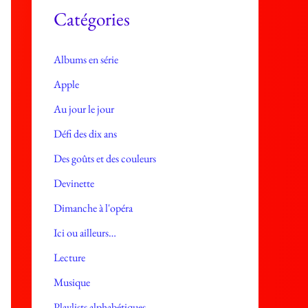
e
Catégories
s
Albums en série
Apple
Au jour le jour
Défi des dix ans
Des goûts et des couleurs
Devinette
Dimanche à l'opéra
Ici ou ailleurs…
Lecture
Musique
Playlists alphabétiques