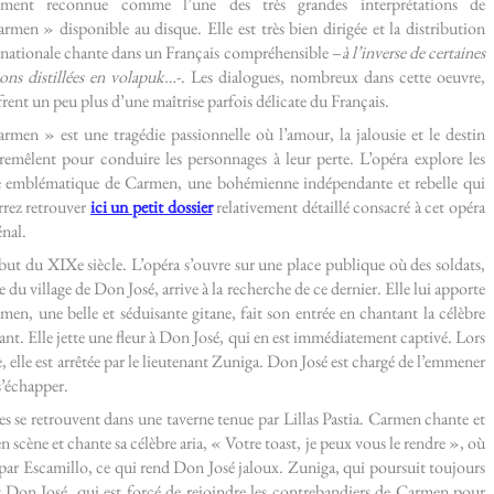
gement reconnue comme l’une des très grandes interprétations de
rmen » disponible au disque. Elle est très bien dirigée et la distribution
rnationale chante dans un Français compréhensible –
à l’inverse de certaines
ions distillées en volapuk…
-. Les dialogues, nombreux dans cette oeuvre,
frent un peu plus d’une maîtrise parfois délicate du Français.
rmen » est une tragédie passionnelle où l’amour, la jalousie et le destin
tremêlent pour conduire les personnages à leur perte. L’opéra explore les
nnage emblématique de Carmen, une bohémienne indépendante et rebelle qui
rrez retrouver
ici un petit dossier
relativement détaillé consacré à cet opéra
nal.
ébut du XIXe siècle. L’opéra s’ouvre sur une place publique où des soldats,
 village de Don José, arrive à la recherche de ce dernier. Elle lui apporte
men, une belle et séduisante gitane, fait son entrée en chantant la célèbre
t. Elle jette une fleur à Don José, qui en est immédiatement captivé. Lors
 elle est arrêtée par le lieutenant Zuniga. Don José est chargé de l’emmener
s’échapper.
s se retrouvent dans une taverne tenue par Lillas Pastia. Carmen chante et
n scène et chante sa célèbre aria, « Votre toast, je peux vous le rendre », où
rée par Escamillo, ce qui rend Don José jaloux. Zuniga, qui poursuit toujours
et Don José, qui est forcé de rejoindre les contrebandiers de Carmen pour