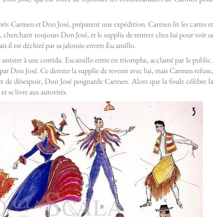
is Carmen et Don José, préparent une expédition. Carmen lit les cartes et
, cherchant toujours Don José, et le supplie de rentrer chez lui pour voir sa
 il est déchiré par sa jalousie envers Escamillo.
 assister à une corrida. Escamillo entre en triomphe, acclamé par le public.
ar Don José. Ce dernier la supplie de revenir avec lui, mais Carmen refuse,
 et de désespoir, Don José poignarde Carmen. Alors que la foule célèbre la
t se livre aux autorités.