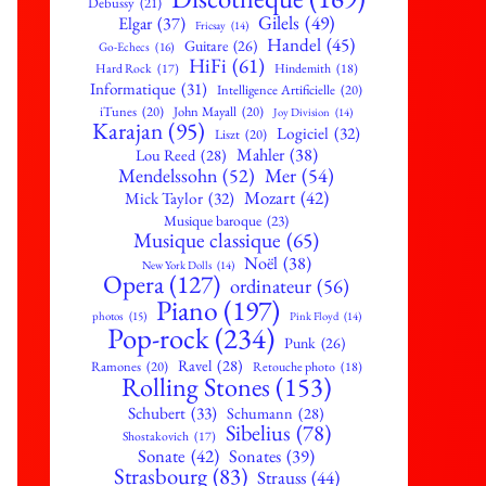
Debussy
(21)
Gilels
(49)
Elgar
(37)
Fricsay
(14)
Handel
(45)
Guitare
(26)
Go-Echecs
(16)
HiFi
(61)
Hard Rock
(17)
Hindemith
(18)
Informatique
(31)
Intelligence Artificielle
(20)
iTunes
(20)
John Mayall
(20)
Joy Division
(14)
Karajan
(95)
Logiciel
(32)
Liszt
(20)
Mahler
(38)
Lou Reed
(28)
Mendelssohn
(52)
Mer
(54)
Mozart
(42)
Mick Taylor
(32)
Musique baroque
(23)
Musique classique
(65)
Noël
(38)
New York Dolls
(14)
Opera
(127)
ordinateur
(56)
Piano
(197)
photos
(15)
Pink Floyd
(14)
Pop-rock
(234)
Punk
(26)
Ravel
(28)
Ramones
(20)
Retouche photo
(18)
Rolling Stones
(153)
Schubert
(33)
Schumann
(28)
Sibelius
(78)
Shostakovich
(17)
Sonate
(42)
Sonates
(39)
Strasbourg
(83)
Strauss
(44)