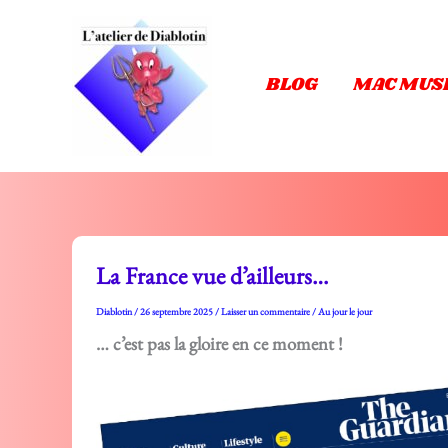
Aller
au
contenu
BLOG
MAC MUS
La France vue d’ailleurs…
Diablotin
/
26 septembre 2025
/
Laisser un commentaire
/
Au jour le jour
… c’est pas la gloire en ce moment !