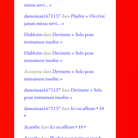
mieux servi… »
damoiseau1671137
dans
Playlist « On n’est
jamais mieux servi… »
Diablotin
dans
Devinette « Solo pour
instrument insolite »
Diablotin
dans
Devinette « Solo pour
instrument insolite »
Anonyme
dans
Devinette « Solo pour
instrument insolite »
damoiseau1671137
dans
Devinette « Solo
pour instrument insolite »
damoiseau1671137
dans
Ici ou ailleurs • 10
•
Acanthe
dans
Ici ou ailleurs • 10 •
Acanthe
dans
Playlist pour petits et grands