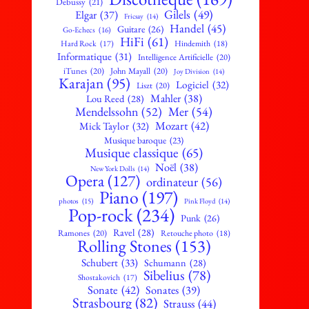
Debussy
(21)
Gilels
(49)
Elgar
(37)
Fricsay
(14)
Handel
(45)
Guitare
(26)
Go-Echecs
(16)
HiFi
(61)
Hard Rock
(17)
Hindemith
(18)
Informatique
(31)
Intelligence Artificielle
(20)
iTunes
(20)
John Mayall
(20)
Joy Division
(14)
Karajan
(95)
Logiciel
(32)
Liszt
(20)
Mahler
(38)
Lou Reed
(28)
Mendelssohn
(52)
Mer
(54)
Mozart
(42)
Mick Taylor
(32)
Musique baroque
(23)
Musique classique
(65)
Noël
(38)
New York Dolls
(14)
Opera
(127)
ordinateur
(56)
Piano
(197)
photos
(15)
Pink Floyd
(14)
Pop-rock
(234)
Punk
(26)
Ravel
(28)
Ramones
(20)
Retouche photo
(18)
Rolling Stones
(153)
Schubert
(33)
Schumann
(28)
Sibelius
(78)
Shostakovich
(17)
Sonate
(42)
Sonates
(39)
Strasbourg
(82)
Strauss
(44)