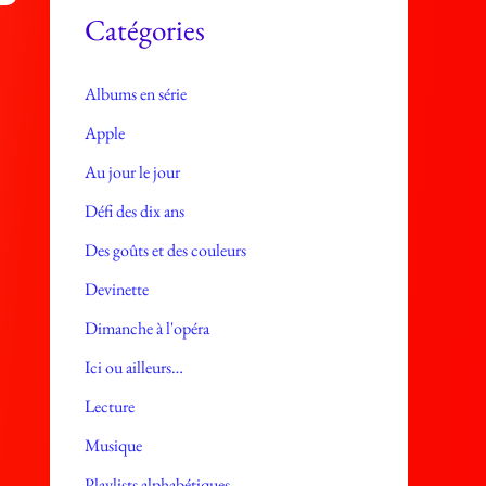
e
Catégories
s
Albums en série
Apple
Au jour le jour
Défi des dix ans
Des goûts et des couleurs
Devinette
Dimanche à l'opéra
Ici ou ailleurs…
Lecture
Musique
Playlists alphabétiques