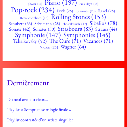
Piano
(197)
photos
(15)
Pink Floyd
(14)
Pop-rock
(234)
Ravel
(28)
Punk
(26)
Ramones
(20)
Rolling Stones
(153)
Retouche photo
(18)
Sibelius
(78)
Schubert
(33)
Schumann
(28)
Shostakovich
(17)
Strasbourg
(83)
Sonate
(42)
Strauss
(44)
Sonates
(39)
Symphonie
(147)
Symphonies
(145)
The Cure
(71)
Vacances
(71)
Tchaikovsky
(52)
Wagner
(64)
Violon
(25)
Dernièrement
Du neuf avec du vieux…
Playlist « Somptueuse trilogie finale »
Playlist contrastée d’un artiste singulier