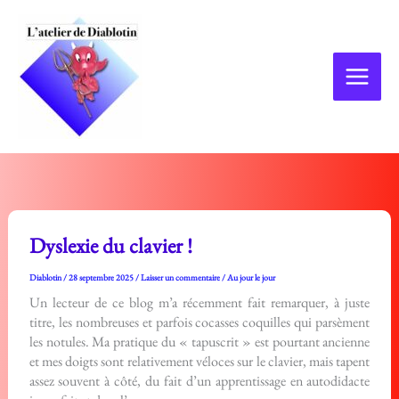
Aller
au
contenu
Dyslexie du clavier !
Diablotin
/
28 septembre 2025
/
Laisser un commentaire
/
Au jour le jour
Un lecteur de ce blog m’a récemment fait remarquer, à juste
titre, les nombreuses et parfois cocasses coquilles qui parsèment
les notules. Ma pratique du « tapuscrit » est pourtant ancienne
et mes doigts sont relativement véloces sur le clavier, mais tapent
assez souvent à côté, du fait d’un apprentissage en autodidacte