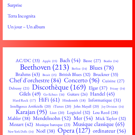
Surprise
Terra Incognita
Un jour – Un album
Bach
(54)
AC/DC
(33)
Basse
(27)
Apple
(15)
Beatles
(14)
Beethoven
(213)
Blues
(78)
Berlioz
(14)
Brahms
(43)
British Blues
(32)
Bruckner
(33)
Brexit
(15)
Concerto
(96)
Chef d'orchestre
(84)
Cuisine
(27)
Discothèque
(169)
Elgar
(37)
Debussy
(21)
Fricsay
(14)
Gilels
(49)
Handel
(45)
Guitare
(26)
Go-Echecs
(16)
HiFi
(61)
Informatique
(31)
Hard Rock
(17)
Hindemith
(18)
Intelligence Artificielle
(20)
iTunes
(20)
John Mayall
(20)
Joy Division
(14)
Karajan
(95)
Logiciel
(32)
Lou Reed
(28)
Liszt
(20)
Mendelssohn
(52)
Mer
(54)
Mahler
(38)
Mick Taylor
(32)
Musique classique
(65)
Mozart
(42)
Musique baroque
(23)
Opera
(127)
ordinateur
(56)
Noël
(38)
New York Dolls
(14)