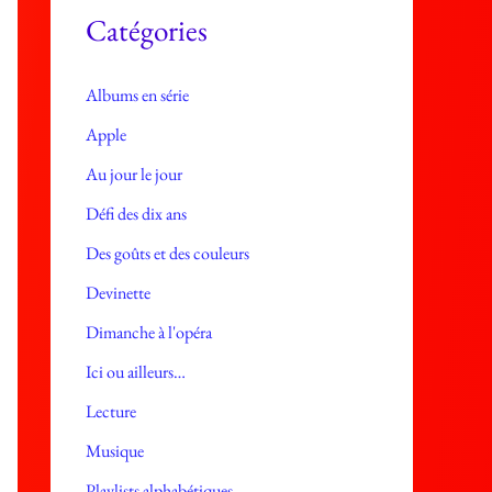
e
Catégories
s
Albums en série
Apple
Au jour le jour
Défi des dix ans
Des goûts et des couleurs
Devinette
Dimanche à l'opéra
Ici ou ailleurs…
Lecture
Musique
Playlists alphabétiques