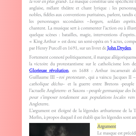
la voir en plus grand
-. Le masque constitue une spécificité t
anglaise, mêlant théâtre et chant lyrique : les personna
nobles, fidèles aux conventions puritaines, parlent, tandis 
les personnages secondaires –
bergers, soldats esprit
chantent. La musique sert à commenter l’action ou à illust
quelque scènes : batailles, magie, interventions d’esprits
« King Arthur » est donc un semi-opéra en 5 actes, comp
par Henry Purcell en 1691, sur un livret de
John Dryden
.
Fortement connoté politiquement, il marque allégoriquem
la victoire du protestantisme sur le catholicisme lors de
Glorieuse révolution
, en 1688 : Arthur incarnerait al
Guillaume III –
roi protestant
-, qui a vaincu Jacques II –
catholique déchu
– et la guerre entre Bretons -peuple
l’actuelle Angleterre- et Saxons –
peuple germanique des bor
pour s’imposer totalement aux populations locales vers 
Angleterre.
L’argument est éloigné de la légendes arthurienne de la 
Merlin, à propos duquel il est établi que les légendes sont an
Argument
Le masque est précéd