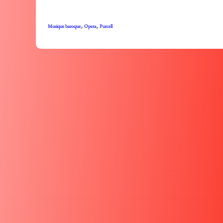
,
,
Musique baroque
Opera
Purcell