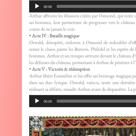
Lecteur
00:00
audio
Arthur affronte les illusions créées par Osmond, qui tente d
ses hommes, leur permettant de progresser vers le châtea
craint de ne jamais le voir.
• Acte IV : Bataille magique
Oswald, désespéré, ordonne à Osmond de redoubler d’eff
semer le chaos parmi les Bretons. Philidel et les esprits de
hommes. Arthur et ses troupes arrivent devant le château d’
les défenses du château, permettant à Arthur de pénétrer à l’
• Acte V : Victoire & rédemption
Arthur libère Emmeline et lui offre un breuvage magique pou
dans un duo lyrique. Oswald, vaincu, tente une dernière 
réalisant sa défaite, maudit Arthur avant de disparaître. La
Lecteur
00:00
audio