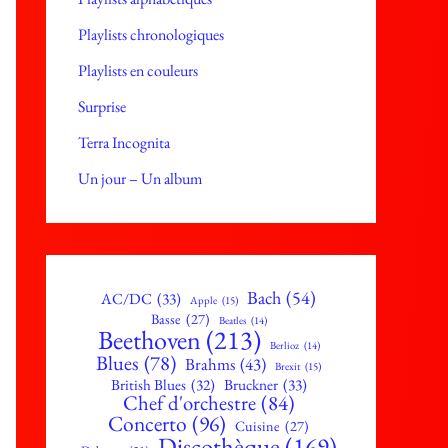
Playlists chronologiques
Playlists en couleurs
Surprise
r
Terra Incognita
Un jour – Un album
Bach
(54)
AC/DC
(33)
Apple
(15)
Basse
(27)
Beatles
(14)
Beethoven
(213)
Berlioz
(14)
Blues
(78)
Brahms
(43)
Brexit
(15)
British Blues
(32)
Bruckner
(33)
Chef d'orchestre
(84)
Concerto
(96)
Cuisine
(27)
r
Discothèque
(169)