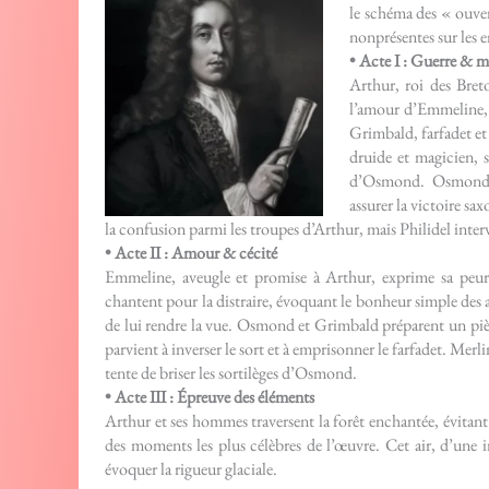
le schéma des « ouvert
nonprésentes sur les e
• Acte I : Guerre & m
Arthur, roi des Bret
l’amour d’Emmeline, 
Grimbald, farfadet et 
druide et magicien, s
d’Osmond. Osmond s
assurer la victoire s
la confusion parmi les troupes d’Arthur, mais Philidel intervi
• Acte II : Amour & cécité
Emmeline, aveugle et promise à Arthur, exprime sa peur 
chantent pour la distraire, évoquant le bonheur simple des 
de lui rendre la vue. Osmond et Grimbald préparent un piè
parvient à inverser le sort et à emprisonner le farfadet. Me
tente de briser les sortilèges d’Osmond.
• Acte III : Épreuve des éléments
Arthur et ses hommes traversent la forêt enchantée, évitant
des moments les plus célèbres de l’œuvre. Cet air, d’une i
évoquer la rigueur glaciale.