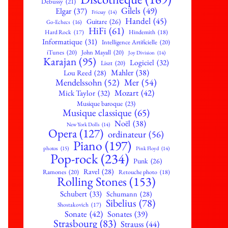
Debussy
(21)
Gilels
(49)
Elgar
(37)
Fricsay
(14)
Handel
(45)
Guitare
(26)
Go-Echecs
(16)
HiFi
(61)
Hard Rock
(17)
Hindemith
(18)
Informatique
(31)
Intelligence Artificielle
(20)
iTunes
(20)
John Mayall
(20)
Joy Division
(14)
Karajan
(95)
Logiciel
(32)
Liszt
(20)
Mahler
(38)
Lou Reed
(28)
Mendelssohn
(52)
Mer
(54)
Mozart
(42)
Mick Taylor
(32)
Musique baroque
(23)
Musique classique
(65)
Noël
(38)
New York Dolls
(14)
Opera
(127)
ordinateur
(56)
Piano
(197)
photos
(15)
Pink Floyd
(14)
Pop-rock
(234)
Punk
(26)
Ravel
(28)
Ramones
(20)
Retouche photo
(18)
Rolling Stones
(153)
Schubert
(33)
Schumann
(28)
Sibelius
(78)
Shostakovich
(17)
Sonate
(42)
Sonates
(39)
Strasbourg
(83)
Strauss
(44)