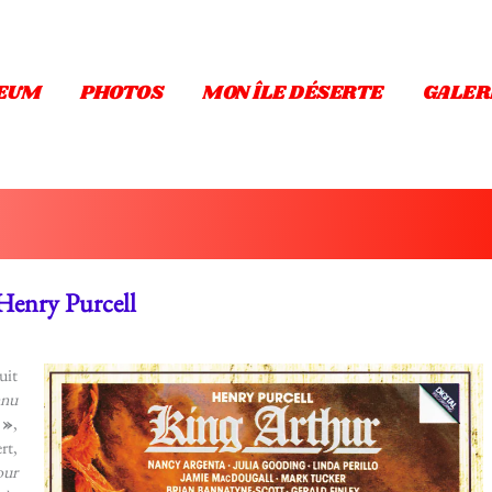
EUM
PHOTOS
MON ÎLE DÉSERTE
GALER
Henry Purcell
uit
nnu
 »
,
rt,
our