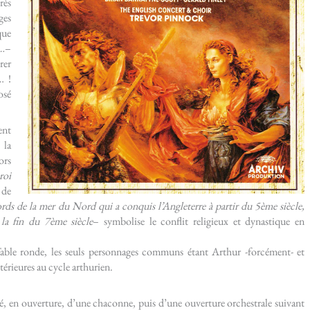
rès
ges
que
s…
–
rer
… !
osé
ent
 la
ors
roi
 de
ds de la mer du Nord qui a conquis l’Angleterre à partir du 5ème siècle,
la fin du 7ème siècle
– symbolise le conflit religieux et dynastique en
Table ronde, les seuls personnages communs étant Arthur -forcément- et
térieures au cycle arthurien.
é, en ouverture, d’une chaconne, puis d’une ouverture orchestrale suivant