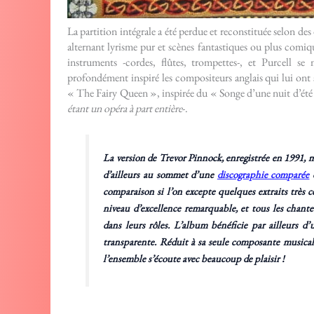
La partition intégrale a été perdue et reconstituée selon de
alternant lyrisme pur et scènes fantastiques ou plus comiqu
instruments -cordes, flûtes, trompettes-, et Purcell s
profondément inspiré les compositeurs anglais qui lui ont 
« The Fairy Queen », inspirée du « Songe d’une nuit d’été
étant un opéra à part entière
-.
La version de Trevor Pinnock, enregistrée en 1991, m
d’ailleurs au sommet d’une
discographie comparée
d
comparaison si l’on excepte quelques extraits très cé
niveau d’excellence remarquable, et tous les chanteu
dans leurs rôles. L’album bénéficie par ailleurs d’
transparente. Réduit à sa seule composante musical
l’ensemble s’écoute avec beaucoup de plaisir !