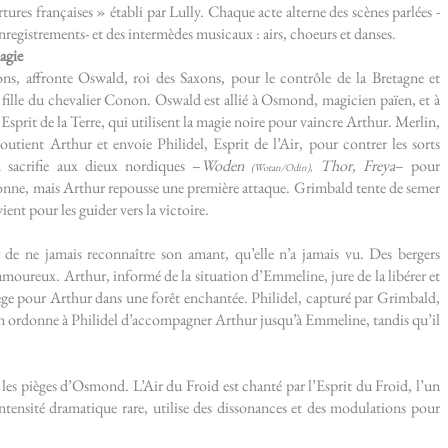
ures françaises » établi par Lully. Chaque acte alterne des scènes parlées -
nregistrements- et des intermèdes musicaux : airs, choeurs et danses.
agie
ons, affronte Oswald, roi des Saxons, pour le contrôle de la Bretagne et
fille du chevalier Conon. Oswald est allié à Osmond, magicien païen, et à
Esprit de la Terre, qui utilisent la magie noire pour vaincre Arthur. Merlin,
outient Arthur et envoie Philidel, Esprit de l’Air, pour contrer les sorts
acrifie aux dieux nordiques –
Woden
Thor, Freya
– pour
(Wotan/Odin),
axonne, mais Arthur repousse une première attaque. Grimbald tente de semer
ent pour les guider vers la victoire.
de ne jamais reconnaître son amant, qu’elle n’a jamais vu. Des bergers
amoureux. Arthur, informé de la situation d’Emmeline, jure de la libérer et
ge pour Arthur dans une forêt enchantée. Philidel, capturé par Grimbald,
rlin ordonne à Philidel d’accompagner Arthur jusqu’à Emmeline, tandis qu’il
 les pièges d’Osmond. L’Air du Froid est chanté par l’Esprit du Froid, l’un
ntensité dramatique rare, utilise des dissonances et des modulations pour