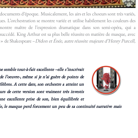
s documents d’époque. Musicalement, les airs et les choeurs sont très variés,
es. L’orchestration se montre variée et utilise habilement les couleurs des
e montre maître de l’expression dramatique dans son semi-opéra, qui a
succédé. King Arthur est sa plus belle réussite en matière de masque, avec
 » de Shakespeare –
Didon et Énée, autre réussite majeure d’Henry Purcell,
e semble tout-à-fait excellente –
elle s’inscrivait
e l’oeuvre
-, même si je n’ai guère de points de
lèbres. A cette date, son orchestre a atteint un
rs de cette version sont vraiment très investis
une excellente prise de son, bien équilibrée et
e, le masque perd forcement un peu de sa continuité narrative mais