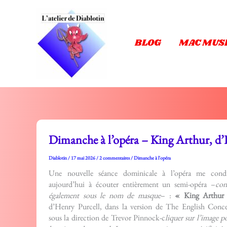
Aller
au
contenu
BLOG
MAC MUS
Dimanche à l’opéra – King Arthur, d’
Diablotin
/
17 mai 2026
/
2 commentaires
/
Dimanche à l'opéra
Une nouvelle séance dominicale à l’opéra me cond
aujourd’hui à écouter entièrement un semi-opéra –
co
également sous le nom de masque
– :
« King Arthur
d’Henry Purcell, dans la version de The English Conce
sous la direction de Trevor Pinnock-c
liquer sur l’image p