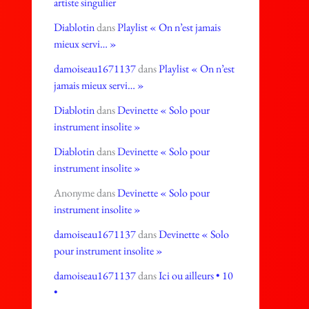
artiste singulier
Diablotin
dans
Playlist « On n’est jamais
mieux servi… »
damoiseau1671137
dans
Playlist « On n’est
jamais mieux servi… »
Diablotin
dans
Devinette « Solo pour
instrument insolite »
Diablotin
dans
Devinette « Solo pour
instrument insolite »
Anonyme
dans
Devinette « Solo pour
instrument insolite »
damoiseau1671137
dans
Devinette « Solo
pour instrument insolite »
damoiseau1671137
dans
Ici ou ailleurs • 10
•