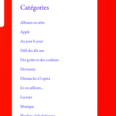
e
Catégories
s
Albums en série
Apple
Au jour le jour
Défi des dix ans
Des goûts et des couleurs
Devinette
Dimanche à l'opéra
Ici ou ailleurs…
Lecture
Musique
Playlists alphabétiques