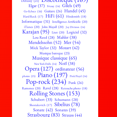
Debussy
(21)
Gilels
(49)
Elgar
(37)
Fricsay
(14)
Handel
(45)
Guitare
(26)
Go-Echecs
(16)
HiFi
(61)
Hard Rock
(17)
Hindemith
(18)
Informatique
(31)
Intelligence Artificielle
(20)
iTunes
(20)
John Mayall
(20)
Joy Division
(14)
Karajan
(95)
Logiciel
(32)
Liszt
(20)
Mahler
(38)
Lou Reed
(28)
Mendelssohn
(52)
Mer
(54)
Mozart
(42)
Mick Taylor
(32)
Musique baroque
(23)
Musique classique
(65)
Noël
(38)
New York Dolls
(14)
Opera
(127)
ordinateur
(56)
Piano
(197)
photos
(15)
Pink Floyd
(14)
Pop-rock
(234)
Punk
(26)
Ravel
(28)
Ramones
(20)
Retouche photo
(18)
Rolling Stones
(153)
Schubert
(33)
Schumann
(28)
Sibelius
(78)
Shostakovich
(17)
Sonate
(42)
Sonates
(39)
Strasbourg
(83)
Strauss
(44)