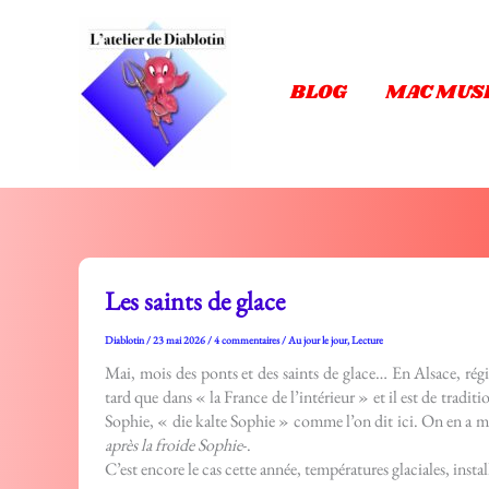
Aller
au
contenu
BLOG
MAC MUS
Les saints de glace
Diablotin
/
23 mai 2026
/
4 commentaires
/
Au jour le jour
,
Lecture
Mai, mois des ponts et des saints de glace… En Alsace, rég
tard que dans « la France de l’intérieur » et il est de traditi
Sophie, « die kalte Sophie » comme l’on dit ici. On en a m
après la froide Sophie
-.
C’est encore le cas cette année, températures glaciales, inst