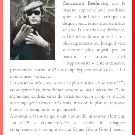
Concernant Beethoven,
que le
pianiste approcha avec prudence
après le lourd échec critique du
disque consacré aux trois dernières
sonates, la situation est différente,
et Glenn Gould se montre à la fois
plus respectueux ou, lorsqu’il veut
se montrer plus orignal, peu en
réussite : sonate n°23
« Appassionata » lente et dénervée
par exemple ; sonate n°32 aux tempi hypercontrastés dans le 1er
mouvement –
extrait 2
-…
Les sonates « médianes » sont les plus réussies –
la sonate n°17 a
été enregistrée en de multiples sessions sur deux décennies !!!
-, de
même que les deux séries de variations op.34 et op.35, malgré
des tempi généralement très lents, mais où le pianiste retrouve
l’univers contrapuntique qui lui sied.
A contrario, la sonate qui aurait a priori dû lui convenir le mieux
–
la n°29 « Hammerklavier »
-, semble lui échapper
complètement, y compris dan sa fugue. Glenn Gould pensait