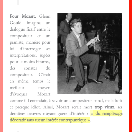
Pour Mozart,
Glenn
Gould imagina un
dialogue fictif entre le
compositeur et un
pianiste, manière pour
lui d’interroger ses
interprétations, jugées
pour le moins bizarres,
des sonates du
compositeur. C’était
en même temps le
meilleur moyen
d’évoquer Mozart
comme il l’entendait, à savoir un compositeur banal, maladroit
et presque idiot. Ainsi, Mozart serait mort
trop vieux
, ses
dernières oeuvres n’ayant guère d’intérêt :
«
du remplissage
décoratif sans aucun intérêt contrapuntique
»
.