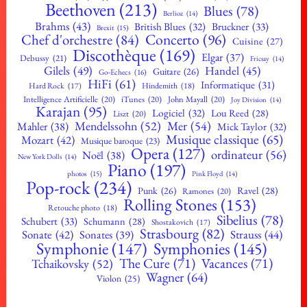
Beethoven
(213)
Blues
(78)
Berlioz
(14)
Brahms
(43)
British Blues
(32)
Bruckner
(33)
Brexit
(15)
Concerto
(96)
Chef d'orchestre
(84)
Cuisine
(27)
Discothèque
(169)
Elgar
(37)
Debussy
(21)
Fricsay
(14)
Gilels
(49)
Handel
(45)
Guitare
(26)
Go-Echecs
(16)
HiFi
(61)
Informatique
(31)
Hard Rock
(17)
Hindemith
(18)
Intelligence Artificielle
(20)
iTunes
(20)
John Mayall
(20)
Joy Division
(14)
Karajan
(95)
Logiciel
(32)
Lou Reed
(28)
Liszt
(20)
Mendelssohn
(52)
Mer
(54)
Mahler
(38)
Mick Taylor
(32)
Musique classique
(65)
Mozart
(42)
Musique baroque
(23)
Opera
(127)
ordinateur
(56)
Noël
(38)
New York Dolls
(14)
Piano
(197)
photos
(15)
Pink Floyd
(14)
Pop-rock
(234)
Ravel
(28)
Punk
(26)
Ramones
(20)
Rolling Stones
(153)
Retouche photo
(18)
Sibelius
(78)
Schubert
(33)
Schumann
(28)
Shostakovich
(17)
Strasbourg
(82)
Sonate
(42)
Strauss
(44)
Sonates
(39)
Symphonie
(147)
Symphonies
(145)
The Cure
(71)
Vacances
(71)
Tchaikovsky
(52)
Wagner
(64)
Violon
(25)