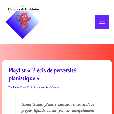
Aller
au
contenu
Playlist « Précis de perversité
pianistique »
Diablotin
/
19 mai 2026
/
1 commentaire
/
Musique
Glenn Gould, pianiste canadien, a construit sa
propre légende autant par ses interprétations