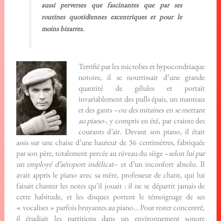
aussi perverses que fascinantes que par ses
routines quotidiennes excentriques et pour le
moins bizarres.
Terrifié par les microbes et hypocondriaque
notoire, il se nourrissait d’une grande
quantité de gélules et portait
invariablement des pulls épais, un manteau
et des gants –
ou des mitaines en se mettant
au piano
-, y compris en été, par crainte des
courants d’air. Devant son piano, il était
assis sur une chaise d’une hauteur de 36 centimètres, fabriquée
par son père, totalement percée au niveau du siège –
selon lui par
un employé d’aéroport indélicat
– et d’un inconfort absolu. Il
avait appris le piano avec sa mère, professeur de chant, qui lui
faisait chanter les notes qu’il jouait : il ne se départit jamais de
cette habitude, et les disques portent le témoignage de ses
« vocalises » parfois bruyantes au piano… Pour rester concentré,
il étudiait les partitions dans un environnement sonore