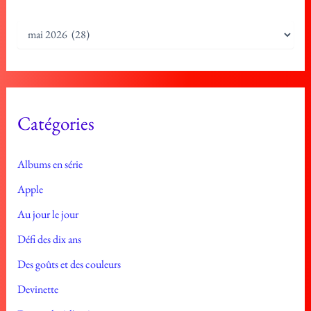
A
r
c
h
i
v
e
Catégories
s
Albums en série
Apple
Au jour le jour
Défi des dix ans
Des goûts et des couleurs
Devinette